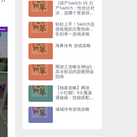
《国产Switch VS 日
产Switch：性价比对
决，选哪个更值得入
手？》
轻松上手！Switch连
接电视的完整指南，
告别单一游戏体验
海豚传奇 游戏攻略
网游之攻略女神(gl)：
高冷校花的甜蜜倒追
指南
【独家攻略】网游
《小红帽》9火魔速
通秘籍：技能搭配与
走位技巧全解析
城城传奇游戏攻略