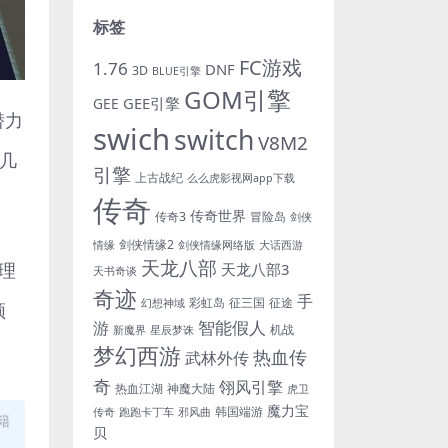
标签
FC游戏
1.76
DNF
3D
BLUE引擎
GOM引擎
GEE引擎
GEE
潜力
swich
switch
V8M2
几
引擎
上古战纪
么么虎影视网app下载
传奇
传奇世界
传奇3
冒险岛
剑侠
剑侠情缘2
情缘
剑侠情缘网络版
大话西游
天龙八部
理
天龙八部3
天书奇谈
奇迹
手
彩虹岛
征三国
征途
幻想神域
频
游
智能假人
机战
新魔界
星辰梦诛
梦幻西游
热血传
武林外传
奇
翎风引擎
热血江湖
神魔大陆
虎卫
魔力宝
韩国端游
传奇
跑跑卡丁车
邪风曲
籍
贝