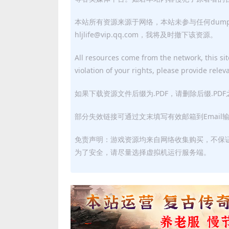
本站所有资源来源于网络，本站未参与任何dum
hljlife@vip.qq.com，我将及时撤下该资源。
All resources come from the network, this site
violation of your rights, please provide relev
如果下载资源文件后缀为.PDF，请删除后缀.PD
部分失效链接可通过文末填写有效邮箱到Email
免责声明：游戏资源均来自网络收集购买，不保
为了安全，请尽量选择虚拟机运行服务端。