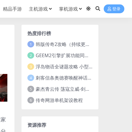
精品手游
主机游戏
掌机游戏
登录
热度排行榜
韩版传奇2攻略（持续更新）
1
GEEM2引擎扩展功能同步捡物、角色自动捡物
2
浮岛物语全谜题攻略 小型谜题解谜汇总
3
刺客信条奥德赛唤醒神话谜题答案 斯芬克斯主线攻略
4
豪杰青云传 荡寇立威-剑舞红尘-英雄志楼(解压即玩)
5
传奇网游单机架设教程
6
大家
资源推荐
用分