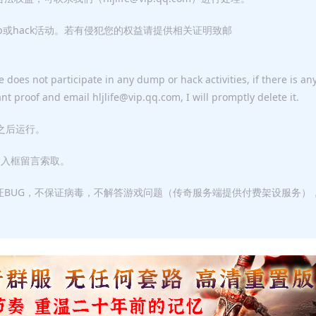
p或hack活动。若有侵犯您的权益请提供相关证明致邮
 does not participate in any dump or hack activities, if there is an
ant proof and email hljlife@vip.qq.com, I will promptly delete it.
F之后运行。
输入框留言索取。
证BUG，不保证病毒，不解答游戏问题（传奇服务端提供付费架设服务）