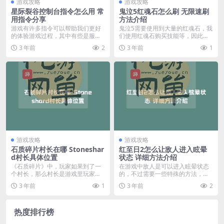
游戏攻略
游戏攻略
星际裂谷控制台指令怎么用 常
鬼泣5红魂石怎么刷 无限速刷
用指令分享
方法介绍
游戏有许多指令可以帮助我们更好
鬼泣5需要使用到大量的红魂石，我
的体验游戏过程，其中有些是服务
们使用红魂石购买技能等，因此缺
器管理员专用的，有些...
乏红魂石使得我们止...
3 年前
2
3 年前
1
游戏攻略
游戏攻略
石质碎片村长在哪 Stoneshar
红至日2怎么让敌人进入眩晕
d村长具体位置
状态 详细方法介绍
《石质碎片》中，玩家如果到了一
在游戏中敌人是可以进入眩晕状态
个村长，那么村长是游戏里玩家必
的，不过需要一些特殊的方法，那
须要找到的NPC，很...
么红至日2怎么让敌人...
3 年前
1
3 年前
2
热度排行榜