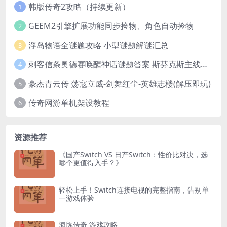
韩版传奇2攻略（持续更新）
1
GEEM2引擎扩展功能同步捡物、角色自动捡物
2
浮岛物语全谜题攻略 小型谜题解谜汇总
3
刺客信条奥德赛唤醒神话谜题答案 斯芬克斯主线攻略
4
豪杰青云传 荡寇立威-剑舞红尘-英雄志楼(解压即玩)
5
传奇网游单机架设教程
6
资源推荐
《国产Switch VS 日产Switch：性价比对决，选
哪个更值得入手？》
轻松上手！Switch连接电视的完整指南，告别单
一游戏体验
海豚传奇 游戏攻略