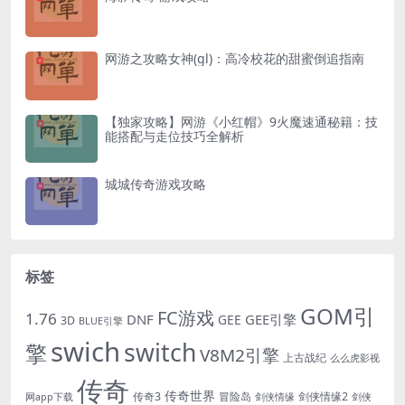
网游之攻略女神(gl)：高冷校花的甜蜜倒追指南
【独家攻略】网游《小红帽》9火魔速通秘籍：技
能搭配与走位技巧全解析
城城传奇游戏攻略
标签
GOM引
FC游戏
1.76
DNF
GEE引擎
GEE
3D
BLUE引擎
swich
switch
擎
V8M2引擎
上古战纪
么么虎影视
传奇
传奇世界
传奇3
冒险岛
剑侠情缘2
网app下载
剑侠情缘
剑侠