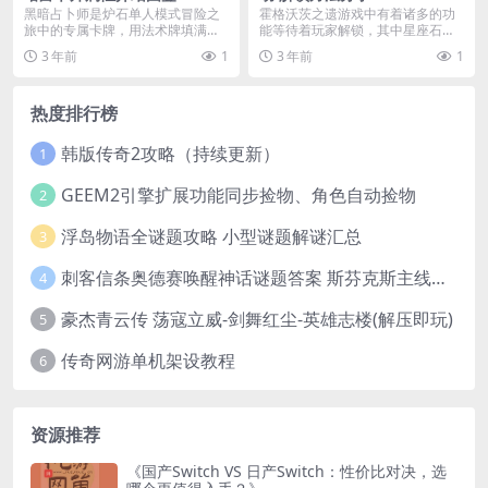
黑暗占卜师是炉石单人模式冒险之
霍格沃茨之遗游戏中有着诸多的功
旅中的专属卡牌，用法术牌填满你
能等待着玩家解锁，其中星座石板
的手牌。下面小编为大...
很多玩家不知道互动的...
3 年前
1
3 年前
1
热度排行榜
韩版传奇2攻略（持续更新）
1
GEEM2引擎扩展功能同步捡物、角色自动捡物
2
浮岛物语全谜题攻略 小型谜题解谜汇总
3
刺客信条奥德赛唤醒神话谜题答案 斯芬克斯主线攻略
4
豪杰青云传 荡寇立威-剑舞红尘-英雄志楼(解压即玩)
5
传奇网游单机架设教程
6
资源推荐
《国产Switch VS 日产Switch：性价比对决，选