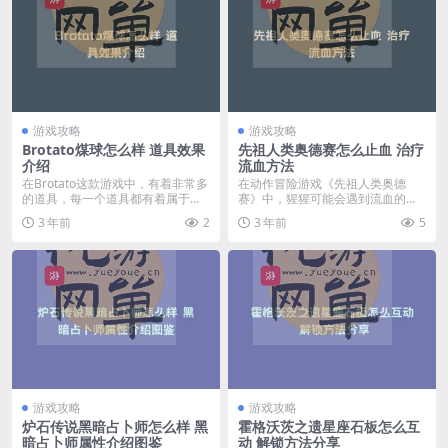
游戏攻略
游戏攻略
Brotato煤球怎么样 道具效果
先祖人类奥德赛怎么止血 治疗
介绍
流血方法
在Brotato这款游戏中，有着非常多
在动作冒险游戏《先祖人类奥德
的道具，每一个道具都有着属于自
赛》中，猩猩可能会遇到流血的情
己的特效，其...
况，会持续扣血降低血量...
3 年前
2
3 年前
5
游戏攻略
游戏攻略
炉石传说黑暗占卜师怎么样 黑
霍格沃茨之遗星座石板怎么互
暗占卜师属性介绍图鉴
动 解锁方法分享