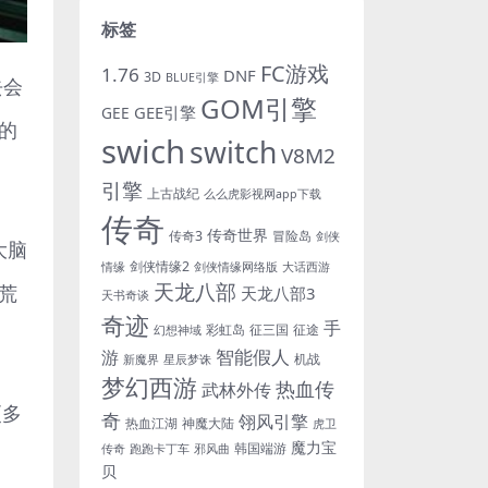
标签
FC游戏
1.76
DNF
3D
BLUE引擎
去会
GOM引擎
GEE引擎
GEE
的
swich
switch
V8M2
引擎
上古战纪
么么虎影视网app下载
传奇
传奇世界
传奇3
冒险岛
剑侠
大脑
剑侠情缘2
情缘
剑侠情缘网络版
大话西游
天龙八部
荒
天龙八部3
天书奇谈
奇迹
手
彩虹岛
征三国
征途
幻想神域
游
智能假人
机战
新魔界
星辰梦诛
梦幻西游
热血传
武林外传
更多
奇
翎风引擎
热血江湖
神魔大陆
虎卫
魔力宝
韩国端游
传奇
跑跑卡丁车
邪风曲
贝