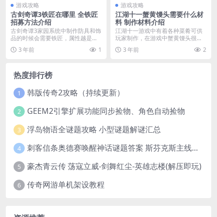
游戏攻略
游戏攻略
古剑奇谭3铁匠在哪里 全铁匠
江湖十一蟹黄馒头需要什么材
招募方法介绍
料 制作材料介绍
古剑奇谭3家园系统中制作防具和饰
江湖十一游戏中有着各种菜肴可供
品的时候会需要铁匠，属性越是好
玩家制作，在游戏中蟹黄馒头很多
的装备，则需要能力...
玩家不知道制作方法。...
3 年前
1
3 年前
2
热度排行榜
韩版传奇2攻略（持续更新）
1
GEEM2引擎扩展功能同步捡物、角色自动捡物
2
浮岛物语全谜题攻略 小型谜题解谜汇总
3
刺客信条奥德赛唤醒神话谜题答案 斯芬克斯主线攻略
4
豪杰青云传 荡寇立威-剑舞红尘-英雄志楼(解压即玩)
5
传奇网游单机架设教程
6