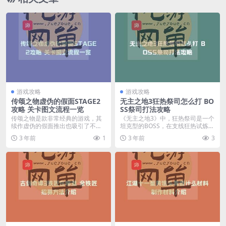
游戏攻略
游戏攻略
传颂之物虚伪的假面STAGE2
无主之地3狂热祭司怎么打 BO
攻略 关卡图文流程一览
SS祭司打法攻略
传颂之物是款非常经典的游戏，其
《无主之地3》中，狂热祭司是一个
续作虚伪的假面推出也吸引了不少
坦克型的BOSS，在支线狂热试炼中
玩家的关注，下面我们...
需要击败它，属...
3 年前
1
3 年前
3