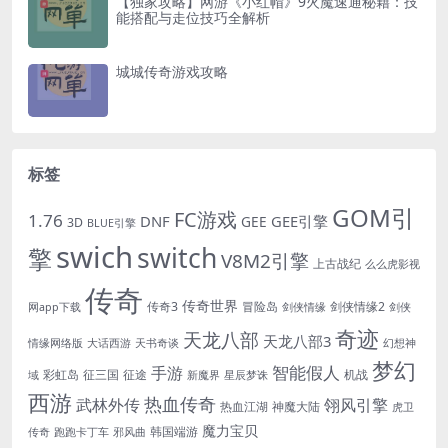
【独家攻略】网游《小红帽》9火魔速通秘籍：技
能搭配与走位技巧全解析
城城传奇游戏攻略
标签
GOM引
FC游戏
1.76
DNF
GEE引擎
GEE
3D
BLUE引擎
swich
switch
擎
V8M2引擎
上古战纪
么么虎影视
传奇
传奇世界
传奇3
冒险岛
剑侠情缘2
网app下载
剑侠情缘
剑侠
奇迹
天龙八部
天龙八部3
情缘网络版
大话西游
天书奇谈
幻想神
梦幻
手游
智能假人
彩虹岛
征三国
征途
机战
域
新魔界
星辰梦诛
西游
热血传奇
翎风引擎
武林外传
热血江湖
神魔大陆
虎卫
魔力宝贝
韩国端游
传奇
跑跑卡丁车
邪风曲