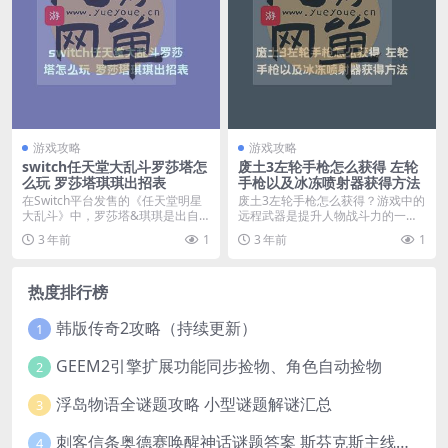
游戏攻略
游戏攻略
switch任天堂大乱斗罗莎塔怎
废土3左轮手枪怎么获得 左轮
么玩 罗莎塔琪琪出招表
手枪以及冰冻喷射器获得方法
在Switch平台发售的《任天堂明星
废土3左轮手枪怎么获得？游戏中的
大乱斗》中，罗莎塔&琪琪是出自2
远程武器是提升人物战斗力的一项
00...
重要物品，在尤其的...
3 年前
1
3 年前
1
热度排行榜
韩版传奇2攻略（持续更新）
1
GEEM2引擎扩展功能同步捡物、角色自动捡物
2
浮岛物语全谜题攻略 小型谜题解谜汇总
3
刺客信条奥德赛唤醒神话谜题答案 斯芬克斯主线攻略
4