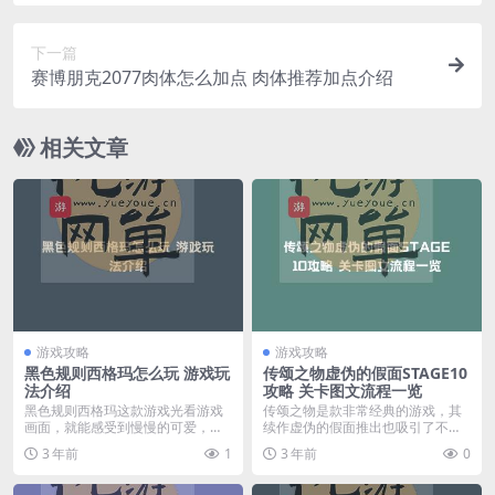
下一篇
赛博朋克2077肉体怎么加点 肉体推荐加点介绍
相关文章
游戏攻略
游戏攻略
黑色规则西格玛怎么玩 游戏玩
传颂之物虚伪的假面STAGE10
法介绍
攻略 关卡图文流程一览
黑色规则西格玛这款游戏光看游戏
传颂之物是款非常经典的游戏，其
画面，就能感受到慢慢的可爱，作
续作虚伪的假面推出也吸引了不少
为主机移植游戏，相信...
玩家的关注，下面我们...
3 年前
1
3 年前
0