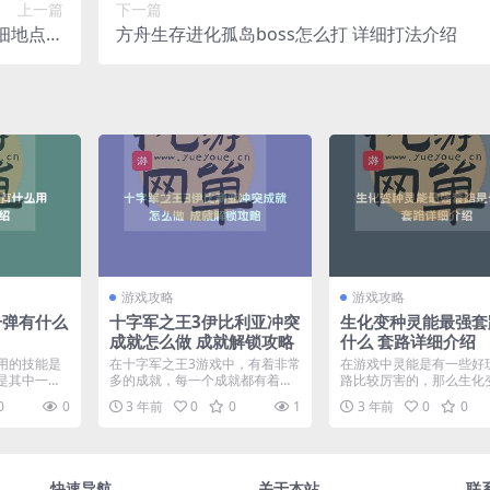
上一篇
下一篇
细地点介
方舟生存进化孤岛boss怎么打 详细打法介绍
绍
游戏攻略
游戏攻略
号弹有什么
十字军之王3伊比利亚冲突
生化变种灵能最强套
成就怎么做 成就解锁攻略
什么 套路详细介绍
用的技能是
在十字军之王3游戏中，有着非常
在游戏中灵能是有一些好
是其中一
多的成就，每一个成就都有着自
路比较厉害的，那么生化
号弹...
己独特的解锁方式，其中...
能最强套路是什么呢？还不.
0
0
3 年前
0
0
1
3 年前
0
0
快速导航
关于本站
联