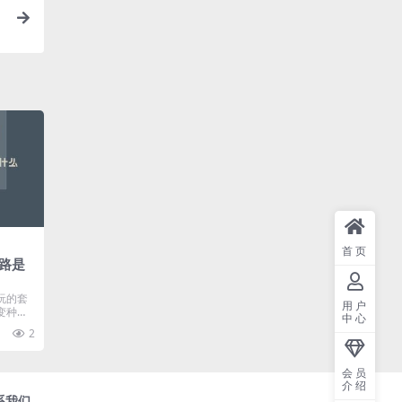
首页
路是
玩的套
用户
变种灵
中心
..
2
会员
介绍
系我们