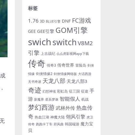
标签
FC游戏
1.76
DNF
3D
BLUE引擎
GOM引擎
GEE引擎
GEE
swich
switch
V8M2
引擎
上古战纪
么么虎影视网app下载
传奇
传奇世界
传奇3
冒险岛
剑侠
剑侠情缘2
改成
情缘
剑侠情缘网络版
大话西游
天龙八部
天龙八部3
天书奇谈
，
奇迹
手
彩虹岛
征三国
征途
幻想神域
游
智能假人
机战
新魔界
星辰梦诛
梦幻西游
热血传
武林外传
奇
翎风引擎
热血江湖
神魔大陆
虎卫
无
魔力宝
韩国端游
传奇
跑跑卡丁车
邪风曲
贝