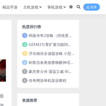
精品手游
主机游戏
掌机游戏
登录
热度排行榜
韩版传奇2攻略（持续更新）
1
GEEM2引擎扩展功能同步捡物、角色自动捡物
2
浮岛物语全谜题攻略 小型谜题解谜汇总
3
刺客信条奥德赛唤醒神话谜题答案 斯芬克斯主线攻略
4
豪杰青云传 荡寇立威-剑舞红尘-英雄志楼(解压即玩)
5
传奇网游单机架设教程
6
面
资源推荐
游