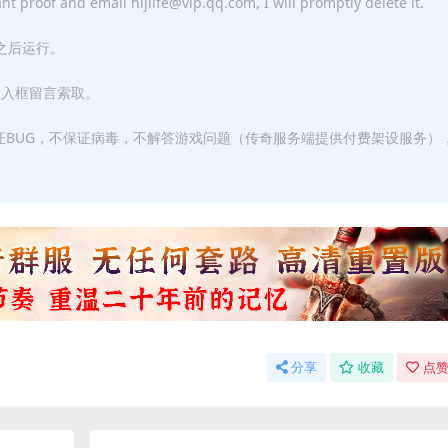
ant proof and email hljlife@vip.qq.com, I will promptly delete it.
F之后运行。
输入框留言索取。
证BUG，不保证病毒，不解答游戏问题（传奇服务端提供付费架设服务）
分享
收藏
点赞