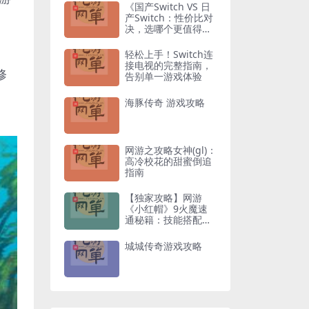
《国产Switch VS 日
产Switch：性价比对
决，选哪个更值得入
手？》
轻松上手！Switch连
接电视的完整指南，
修
告别单一游戏体验
海豚传奇 游戏攻略
网游之攻略女神(gl)：
高冷校花的甜蜜倒追
指南
【独家攻略】网游
《小红帽》9火魔速
通秘籍：技能搭配与
走位技巧全解析
城城传奇游戏攻略