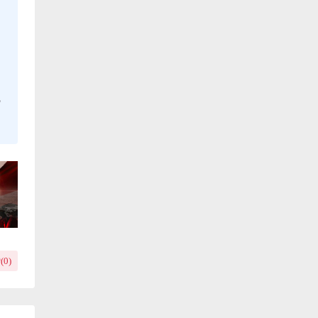
，
(
0
)