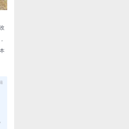
改
，
本
籍
y