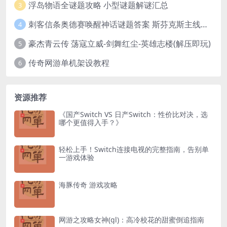
浮岛物语全谜题攻略 小型谜题解谜汇总
3
刺客信条奥德赛唤醒神话谜题答案 斯芬克斯主线攻略
4
豪杰青云传 荡寇立威-剑舞红尘-英雄志楼(解压即玩)
5
传奇网游单机架设教程
6
资源推荐
《国产Switch VS 日产Switch：性价比对决，选
哪个更值得入手？》
轻松上手！Switch连接电视的完整指南，告别单
一游戏体验
海豚传奇 游戏攻略
网游之攻略女神(gl)：高冷校花的甜蜜倒追指南