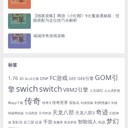
【独家攻略】网游《小红帽》9火魔速通秘籍：技
能搭配与走位技巧全解析
城城传奇游戏攻略
标签
GOM引
FC游戏
1.76
DNF
GEE引擎
GEE
3D
BLUE引擎
swich
switch
擎
V8M2引擎
上古战纪
么么虎影视
传奇
传奇世界
传奇3
冒险岛
剑侠情缘2
网app下载
剑侠情缘
剑侠
奇迹
天龙八部
天龙八部3
情缘网络版
大话西游
天书奇谈
幻想神
梦幻
手游
智能假人
彩虹岛
征三国
征途
机战
域
新魔界
星辰梦诛