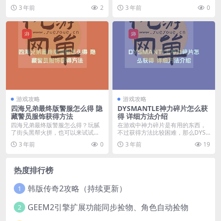
楚，下面我们就为大家带...
概率，很多玩家想了解...
3 年前
2
3 年前
0
游戏攻略
游戏攻略
四海兄弟最终版警服怎么得 隐
DYSMANTLE神力碎片怎么获
藏警员服饰获得方法
得 详细方法介绍
四海兄弟最终版警服怎么得？玩腻
在游戏中神力碎片是有用的东西，
了街头黑帮火拼，也可以来试试这
不过获得方法比较困难，那么DYS
套警员套装，让你感受...
MANTLE神力碎...
3 年前
0
3 年前
19
热度排行榜
韩版传奇2攻略（持续更新）
1
GEEM2引擎扩展功能同步捡物、角色自动捡物
2