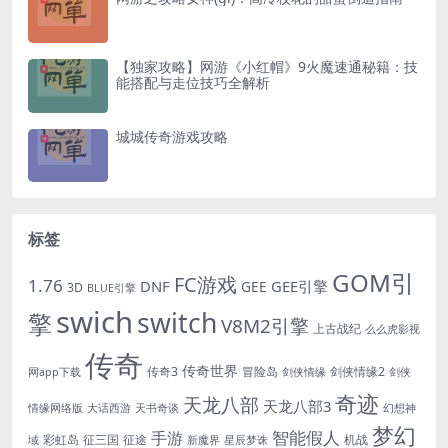
【独家攻略】网游《小红帽》9火魔速通秘籍：技
能搭配与走位技巧全解析
城城传奇游戏攻略
标签
GOM引
FC游戏
1.76
DNF
GEE引擎
GEE
3D
BLUE引擎
swich
switch
擎
V8M2引擎
上古战纪
么么虎影视
传奇
传奇世界
传奇3
冒险岛
剑侠情缘2
网app下载
剑侠情缘
剑侠
奇迹
天龙八部
天龙八部3
情缘网络版
大话西游
天书奇谈
幻想神
梦幻
手游
智能假人
彩虹岛
征三国
征途
机战
域
新魔界
星辰梦诛