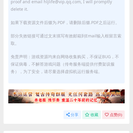
proof and email hljlife@vip.qq.com, I will promptly
delete it.
如果下载资源文件后缀为.PDF，请删除后缀.PDF之后运行。
部分失效链接可通过文末填写有效邮箱到Email输入框留言索
取。
免责声明：游戏资源均来自网络收集购买，不保证BUG，不
保证病毒，不解答游戏问题（传奇服务端提供付费架设服
务），为了安全，请尽量选择虚拟机运行服务端。
分享
收藏
点赞(
0
)