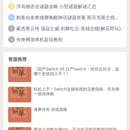
浮岛物语全谜题攻略 小型谜题解谜汇总
3
刺客信条奥德赛唤醒神话谜题答案 斯芬克斯主线攻略
4
豪杰青云传 荡寇立威-剑舞红尘-英雄志楼(解压即玩)
5
传奇网游单机架设教程
6
资源推荐
《国产Switch VS 日产Switch：性价比对决，选
哪个更值得入手？》
轻松上手！Switch连接电视的完整指南，告别单
一游戏体验
海豚传奇 游戏攻略
网游之攻略女神(gl)：高冷校花的甜蜜倒追指南