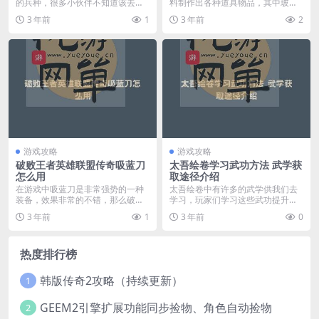
的兵种，很多小伙伴不知道该去哪
料制作出各种道具物品，其中玻璃
里获取五级兵。那么...
这个物品很多小伙伴不...
3 年前
1
3 年前
2
游戏攻略
游戏攻略
破败王者英雄联盟传奇吸蓝刀
太吾绘卷学习武功方法 武学获
怎么用
取途径介绍
在游戏中吸蓝刀是非常强势的一种
太吾绘卷中有许多的武学供我们去
装备，效果非常的不错，那么破败
学习，玩家们学习这些武功提升人
王者英雄联盟传奇吸蓝...
物的能力，那么多的武...
3 年前
1
3 年前
0
热度排行榜
韩版传奇2攻略（持续更新）
1
GEEM2引擎扩展功能同步捡物、角色自动捡物
2