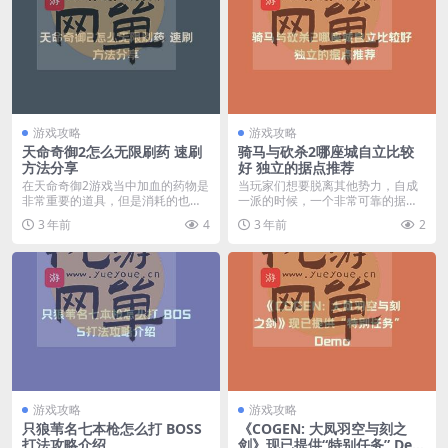
游戏攻略
游戏攻略
天命奇御2怎么无限刷药 速刷
骑马与砍杀2哪座城自立比较
方法分享
好 独立的据点推荐
在天命奇御2游戏当中加血的药物是
当玩家们想要脱离其他势力，自成
非常重要的道具，但是消耗的也非
一派的时候，一个非常可靠的据点
常的快，一不留神就...
能够为我们的发展带来...
3 年前
4
3 年前
2
游戏攻略
游戏攻略
只狼苇名七本枪怎么打 BOSS
《COGEN: 大凤羽空与刻之
打法攻略介绍
剑》现已提供“特别任务” Dem