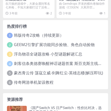
o
在只狼的游戏中，大家会遇到苇名
由 Gemdrops 开发的横向卷轴动作
七本枪，不知大家都打过了没有？
游戏《COGEN: 大凤羽空...
今天我们就大家分享一...
3 年前
2
3 年前
1
热度排行榜
韩版传奇2攻略（持续更新）
1
GEEM2引擎扩展功能同步捡物、角色自动捡物
2
浮岛物语全谜题攻略 小型谜题解谜汇总
3
刺客信条奥德赛唤醒神话谜题答案 斯芬克斯主线攻略
4
豪杰青云传 荡寇立威-剑舞红尘-英雄志楼(解压即玩)
5
传奇网游单机架设教程
6
资源推荐
《国产Switch VS 日产Switch：性价比对决，选