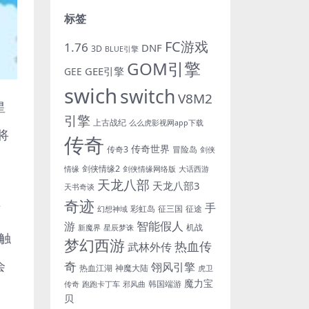
标签
FC游戏
1.76
DNF
3D
BLUE引擎
GOM引擎
GEE引擎
GEE
swich
switch
V8M2
星
引擎
上古战纪
么么虎影视网app下载
将
传奇
传奇世界
传奇3
冒险岛
剑侠
剑侠情缘2
情缘
剑侠情缘网络版
大话西游
天龙八部
天龙八部3
天书奇谈
奇迹
手
下
彩虹岛
征三国
征途
幻想神域
游
智能假人
机战
新魔界
星辰梦诛
触
梦幻西游
热血传
武林外传
奇
会
翎风引擎
热血江湖
神魔大陆
虎卫
魔力宝
韩国端游
传奇
跑跑卡丁车
邪风曲
贝