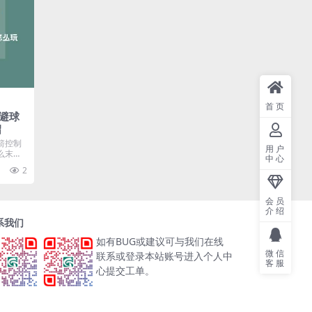
首页
避球
绍
箭控制
用户
么末日
中心
..
2
会员
介绍
系我们
如有BUG或建议可与我们在线
微信
联系或登录本站账号进入个人中
客服
心提交工单。