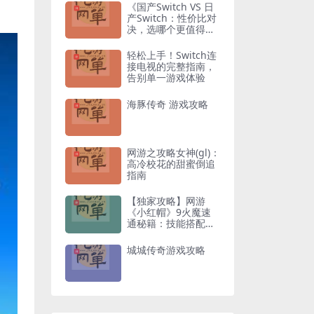
《国产Switch VS 日
产Switch：性价比对
决，选哪个更值得入
手？》
轻松上手！Switch连
接电视的完整指南，
告别单一游戏体验
海豚传奇 游戏攻略
网游之攻略女神(gl)：
高冷校花的甜蜜倒追
指南
【独家攻略】网游
《小红帽》9火魔速
通秘籍：技能搭配与
走位技巧全解析
城城传奇游戏攻略