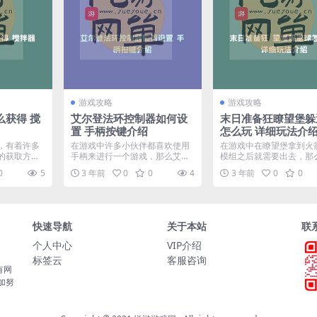
游戏攻略
游戏攻略
么获得 搅
艾尔登法环控制器如何设
末日准备狂瞭望堡躲
置 手柄按键介绍
怎么玩 详细玩法介
，有着许多
在游戏中许多小伙伴都喜欢使用
在游戏中在瞭望堡拿到火
的获取方式
手柄来进行一个游戏，那么艾尔
模组之后就需要出去，那
是...
登法环控制器如何设置呢？...
准备狂瞭望堡躲避球怎么玩.
0
5
3 年前
0
0
4
3 年前
0
0
快速导航
关于本站
联
个人中心
VIP介绍
标签云
客服咨询
有网
加努