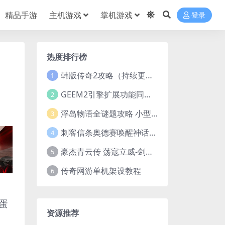
精品手游
主机游戏
掌机游戏
登录
热度排行榜
韩版传奇2攻略（持续更新）
1
GEEM2引擎扩展功能同步捡物、角色自动捡物
2
浮岛物语全谜题攻略 小型谜题解谜汇总
3
刺客信条奥德赛唤醒神话谜题答案 斯芬克斯主线攻略
4
豪杰青云传 荡寇立威-剑舞红尘-英雄志楼(解压即玩)
5
传奇网游单机架设教程
6
蛋
资源推荐