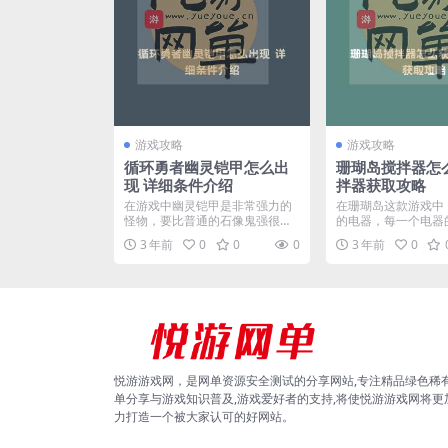
游戏攻略
游戏攻略
循环勇者幽灵铠甲怎么出
珊瑚岛搅拌器怎
现 详细条件介绍
拌器获取攻略
在游戏中幽灵铠甲是非常强力的
在珊瑚岛这款游戏中
怪物，要比普通的石像鬼强很
的电器，每一个电器
多，那么循环勇者幽灵铠甲怎...
都各不相同，其中搅拌器
3 年前
0
0
0
3 年前
0
悦游游戏网，是网单资源安全测试的分享网站,专注精品绿色稀
单分享与游戏知识普及,游戏爱好者的支持,将使悦游游戏网将更
力打造一个被大家认可的好网站。