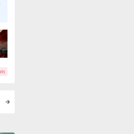
，
(
0
)
每