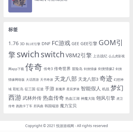
标签
GOM引
FC游戏
1.76
DNF
GEE引擎
GEE
3D
BLUE引擎
swich
switch
擎
V8M2引擎
上古战纪
么么虎影视
传奇
传奇世界
传奇3
冒险岛
剑侠情缘2
网app下载
剑侠情缘
剑侠
奇迹
天龙八部
天龙八部3
情缘网络版
大话西游
天书奇谈
幻想神
梦幻
手游
智能假人
彩虹岛
征三国
征途
机战
域
新魔界
星辰梦诛
西游
热血传奇
翎风引擎
武林外传
热血江湖
神魔大陆
虎卫
魔力宝贝
韩国端游
传奇
跑跑卡丁车
邪风曲
Copyright © 2021
悦游游戏网
- All rights reserved