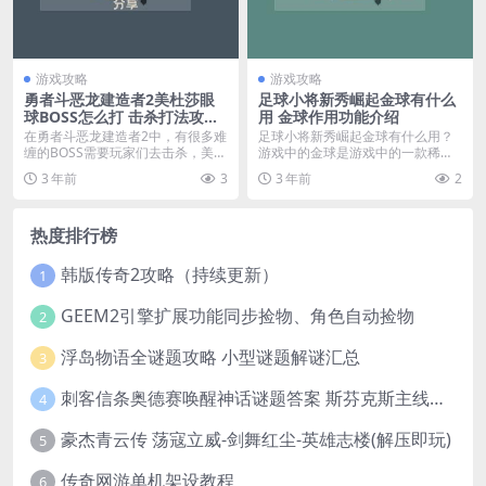
游戏攻略
游戏攻略
勇者斗恶龙建造者2美杜莎眼
足球小将新秀崛起金球有什么
球BOSS怎么打 击杀打法攻略
用 金球作用功能介绍
分享
在勇者斗恶龙建造者2中，有很多难
足球小将新秀崛起金球有什么用？
缠的BOSS需要玩家们去击杀，美杜
游戏中的金球是游戏中的一款稀有
莎眼球BOSS...
道具，很多玩机不知道...
3 年前
3
3 年前
2
热度排行榜
韩版传奇2攻略（持续更新）
1
GEEM2引擎扩展功能同步捡物、角色自动捡物
2
浮岛物语全谜题攻略 小型谜题解谜汇总
3
刺客信条奥德赛唤醒神话谜题答案 斯芬克斯主线攻略
4
豪杰青云传 荡寇立威-剑舞红尘-英雄志楼(解压即玩)
5
传奇网游单机架设教程
6