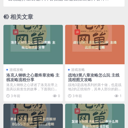
攻略
相关文章
游戏攻略
游戏攻略
洛克人钢铁之心最终章攻略 主
战地3第八章攻略怎么玩 主线
线攻略流程分享
流程图文攻略
洛克人钢铁之心讲述了洛克在带上
战地3是战地系列的第十做，也是战
面具以前发生的故事，下面我们就
地2的正统续作，其单人部分的剧情
为大家带来洛克人钢铁...
在后续的作品中也...
3 年前
0
3 年前
1