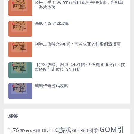
轻松上手！Switch连接电视的完整指南，告别单
一游戏体验
海豚传奇 游戏攻略
网游之攻略女神(gl)：高冷校花的甜蜜倒追指南
【独家攻略】网游《小红帽》9火魔速通秘籍：技
能搭配与走位技巧全解析
城城传奇游戏攻略
标签
GOM引
FC游戏
1.76
DNF
GEE引擎
GEE
3D
BLUE引擎