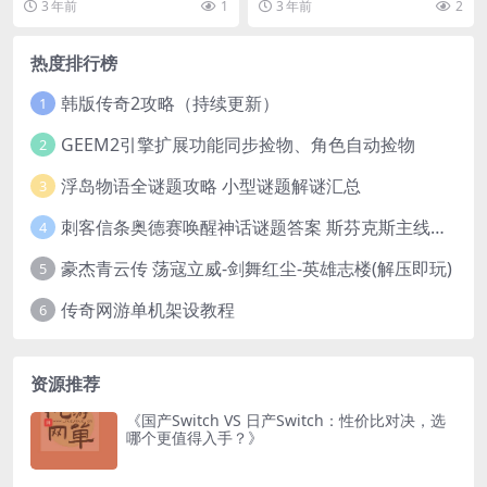
3 年前
1
3 年前
2
热度排行榜
韩版传奇2攻略（持续更新）
1
GEEM2引擎扩展功能同步捡物、角色自动捡物
2
浮岛物语全谜题攻略 小型谜题解谜汇总
3
刺客信条奥德赛唤醒神话谜题答案 斯芬克斯主线攻略
4
豪杰青云传 荡寇立威-剑舞红尘-英雄志楼(解压即玩)
5
传奇网游单机架设教程
6
资源推荐
《国产Switch VS 日产Switch：性价比对决，选
哪个更值得入手？》