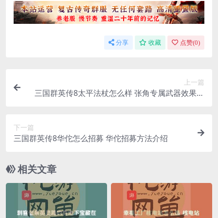
分享
收藏
点赞(
0
)
上一篇
三国群英传8太平法杖怎么样 张角专属武器效果一
览
下一篇
三国群英传8华佗怎么招募 华佗招募方法介绍
相关文章