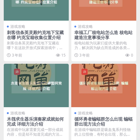
游戏攻略
游戏攻略
刺客信条英灵殿约克地下宝藏
幸福工厂核电站怎么造 核电站
在哪 约克宝箱收集位置介绍
建造注意事项分享
刺客信条英灵殿约克地下宝藏在
核电站能为玩家们提供大量的电
哪？在这款开放式探索游戏中，有
力，解决因为缺点而造成的各类问
着许多丰富的物资资源，...
题，下面我们就为大家带...
3 年前
15
3 年前
0
游戏攻略
游戏攻略
木筏求生器乐演奏家成就如何
循环勇者蝙蝠群怎么出现 蝙蝠
完成 详细方法介绍
群出现方法介绍
在游戏中玩家需要完成一部分成就
在游戏中蝙蝠群是吸血鬼系列怪物
内容，但是却不知道完成的方法，
的上位怪物，有时会出现，那么循
那么木筏求生器乐演奏...
环勇者蝙蝠群怎么出现...