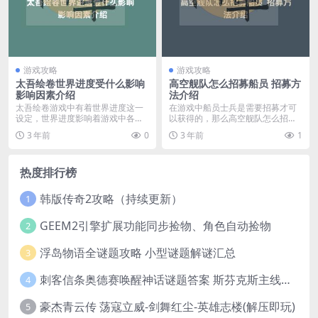
游戏攻略
游戏攻略
太吾绘卷世界进度受什么影响
高空舰队怎么招募船员 招募方
影响因素介绍
法介绍
太吾绘卷游戏中有着世界进度这一
在游戏中船员士兵是需要招募才可
设定，世界进度影响着游戏中各方
以获得的，那么高空舰队怎么招募
面的事情。很多玩家想...
船员呢？还不知道的玩...
3 年前
0
3 年前
1
热度排行榜
韩版传奇2攻略（持续更新）
1
GEEM2引擎扩展功能同步捡物、角色自动捡物
2
浮岛物语全谜题攻略 小型谜题解谜汇总
3
刺客信条奥德赛唤醒神话谜题答案 斯芬克斯主线攻略
4
豪杰青云传 荡寇立威-剑舞红尘-英雄志楼(解压即玩)
5