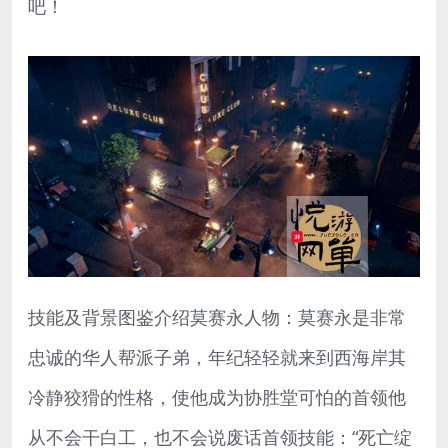
吧！
技能及背景图鉴介绍莫赛永人物：莫赛永是非常
忠诚的华人帮派子弟，年纪轻轻就来到西海岸其
冷静狡猾的性格，使他成为协胜堂可怕的首领他
从不会干白工，也不会说废话首领技能：“死亡绽