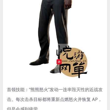
首领技能：“熊熊怒火”发动一连串毁灭性的近战攻
击。每次击杀目标都将重新点燃怒火并恢复 AP，
但是会感到疲劳。