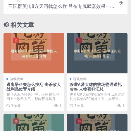
三国群英传8方天画戟怎么样 吕布专属武器效果一
览
相关文章
游戏攻略
游戏攻略
逃离塔科夫怎么搜刮 击杀敌人
哆啦A梦大雄的牧场物语送礼
战利品位置介绍
攻略 人物喜好汇总
在《逃离塔科夫》中，玩家在大地
哆啦A梦大雄的牧场物语可以通过送
图上击败敌人后，都能获得其身上
礼与其他NPC搞好关系，如果送礼
的物资战利品，但是不...
投其所好可以事半...
3 年前
1
3 年前
1