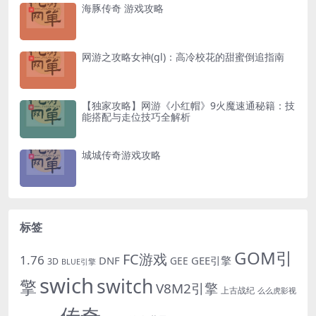
海豚传奇 游戏攻略
网游之攻略女神(gl)：高冷校花的甜蜜倒追指南
【独家攻略】网游《小红帽》9火魔速通秘籍：技
能搭配与走位技巧全解析
城城传奇游戏攻略
标签
GOM引
FC游戏
1.76
DNF
GEE引擎
GEE
3D
BLUE引擎
swich
switch
擎
V8M2引擎
上古战纪
么么虎影视