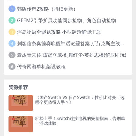
韩版传奇2攻略（持续更新）
1
GEEM2引擎扩展功能同步捡物、角色自动捡物
2
浮岛物语全谜题攻略 小型谜题解谜汇总
3
刺客信条奥德赛唤醒神话谜题答案 斯芬克斯主线攻略
4
豪杰青云传 荡寇立威-剑舞红尘-英雄志楼(解压即玩)
5
传奇网游单机架设教程
6
资源推荐
《国产Switch VS 日产Switch：性价比对决，选
哪个更值得入手？》
轻松上手！Switch连接电视的完整指南，告别单
一游戏体验