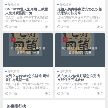
游戏攻略
游戏攻略
DNF2019雪人套介绍 三款雪
先祖人类奥德赛恐惧怎么办 抵
人套外观搭配一览
抗恐惧方法分享
雪人套一直是DNF中非常火热的套
当我们在游戏中探索未知领域的时
装，因为其有趣的画风吸引了不少
候，角色会产生恐惧的心理，着可
玩家，游戏中也出现...
影响着我们的效率啊，...
3 年前
1
3 年前
2
游戏攻略
游戏攻略
太阁立志传5dx怎么踢馆 踢馆
八方旅人2修复灯塔怎么完成
条件与奖励一览
支线任务完成攻略
太阁立志传5dx游戏中有着许多的玩
在八方旅人2这款游戏中，有着许多
法系统，其中踢馆玩法很多玩家不
的支线任务，每一个支线任务都与
了解。那么太阁立...
游戏的时间观息息相...
3 年前
2
3 年前
7
热度排行榜