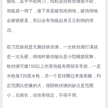
接吼，反手平砍两刀，找机会挂铁丝缠接平砍，
泡狐就一倒了，接下来是破泡泡倒地，破泡倒地
会被锁硬直，所以会有泡狐起身又立刻倒的情
况。
双刀思路就是无脑挂铁丝缠，一次铁丝缠打满就
是一次头硬，倒地时最佳输出是小陀螺接双舞，
铁丝缠可爆150以上伤害泡狐有两招非常烦，一是
水枪接720度水枪，另一个是转圈过来接尾砸，判
定范围比想像的大，很阴铁丝缠的缺点是范围
小，后摇长，但伤害很足，不得不用。