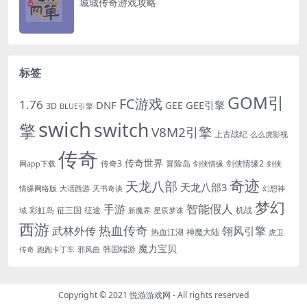
城城传奇游戏攻略
标签
GOM引
FC游戏
1.76
DNF
GEE引擎
GEE
3D
BLUE引擎
swich
switch
擎
V8M2引擎
上古战纪
么么虎影视
传奇
传奇世界
传奇3
冒险岛
剑侠情缘2
网app下载
剑侠情缘
剑侠
奇迹
天龙八部
天龙八部3
情缘网络版
大话西游
天书奇谈
幻想神
梦幻
手游
智能假人
彩虹岛
征三国
征途
机战
域
新魔界
星辰梦诛
西游
热血传奇
翎风引擎
武林外传
热血江湖
神魔大陆
虎卫
魔力宝贝
韩国端游
传奇
跑跑卡丁车
邪风曲
Copyright © 2021
悦游游戏网
- All rights reserved