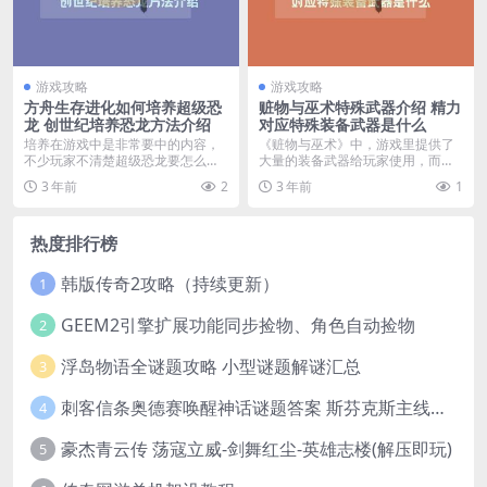
游戏攻略
游戏攻略
方舟生存进化如何培养超级恐
赃物与巫术特殊武器介绍 精力
龙 创世纪培养恐龙方法介绍
对应特殊装备武器是什么
培养在游戏中是非常要中的内容，
《赃物与巫术》中，游戏里提供了
不少玩家不清楚超级恐龙要怎么培
大量的装备武器给玩家使用，而其
养出来，下面我们就为...
中就有一把对应经历的...
3 年前
2
3 年前
1
热度排行榜
韩版传奇2攻略（持续更新）
1
GEEM2引擎扩展功能同步捡物、角色自动捡物
2
浮岛物语全谜题攻略 小型谜题解谜汇总
3
刺客信条奥德赛唤醒神话谜题答案 斯芬克斯主线攻略
4
豪杰青云传 荡寇立威-剑舞红尘-英雄志楼(解压即玩)
5