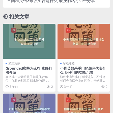
三国群英传8最强组合是什么 最强的武将组合分享
相关文章
游戏攻略
游戏攻略
Grounded蜜蜂怎么打 蜜蜂打
小骨英雄杀手门的颜色代表什
法介绍
么 各种门的功能介绍
在游戏中蜜蜂跟蚊子都是飞行单
游戏中有许多门可以进入，不过这
位，飞起来都单位都比较的烦，那
些门会有颜色上的区别，当然颜色
么Grounded蜜蜂...
是有意义的，下面我们...
3 年前
2
3 年前
2