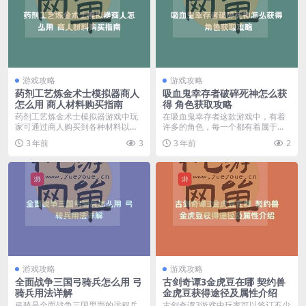
游戏攻略
游戏攻略
药剂工艺炼金术士模拟器商人
吸血鬼幸存者破碎死神怎么获
怎么用 商人材料购买指南
得 角色获取攻略
药剂工艺炼金术士模拟器游戏中玩
在吸血鬼幸存者这款游戏中，有着
家可通过商人购买到各种材料以及
许多的角色，每一个都有着属于自
配方书，很多小伙伴不...
己的获取方式，其中破...
3 年前
3
3 年前
2
游戏攻略
游戏攻略
全面战争三国弓骑兵怎么用 弓
古剑奇谭3金虎豆在哪 契约兽
骑兵用法详解
金虎豆获得途径及属性介绍
弓骑是全面战争三国里面的远程兵
古剑奇谭3游戏中玩家可以签订不少