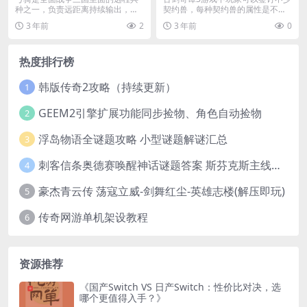
种之一，负责远距离持续输出，那
契约兽，每种契约兽的属性是不同
么全面战争三国弓骑兵...
的，获取方式分为系...
3 年前
2
3 年前
0
热度排行榜
韩版传奇2攻略（持续更新）
1
GEEM2引擎扩展功能同步捡物、角色自动捡物
2
浮岛物语全谜题攻略 小型谜题解谜汇总
3
刺客信条奥德赛唤醒神话谜题答案 斯芬克斯主线攻略
4
豪杰青云传 荡寇立威-剑舞红尘-英雄志楼(解压即玩)
5
传奇网游单机架设教程
6
资源推荐
《国产Switch VS 日产Switch：性价比对决，选
哪个更值得入手？》