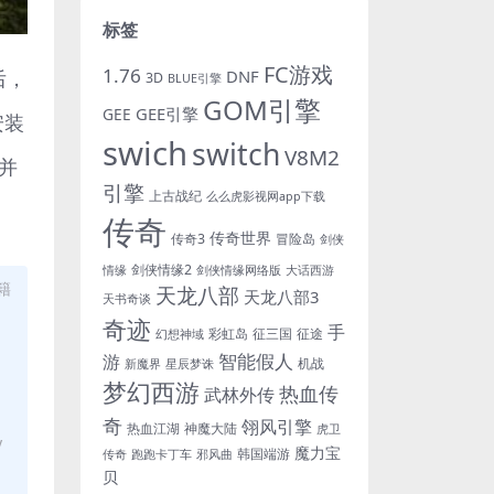
标签
FC游戏
1.76
后，
DNF
3D
BLUE引擎
GOM引擎
GEE引擎
GEE
安装
swich
switch
V8M2
e并
引擎
上古战纪
么么虎影视网app下载
传奇
传奇世界
传奇3
冒险岛
剑侠
剑侠情缘2
情缘
剑侠情缘网络版
大话西游
籍
天龙八部
天龙八部3
天书奇谈
奇迹
手
彩虹岛
征三国
征途
幻想神域
游
智能假人
机战
新魔界
星辰梦诛
梦幻西游
热血传
武林外传
奇
翎风引擎
热血江湖
神魔大陆
虎卫
y
魔力宝
韩国端游
传奇
跑跑卡丁车
邪风曲
贝