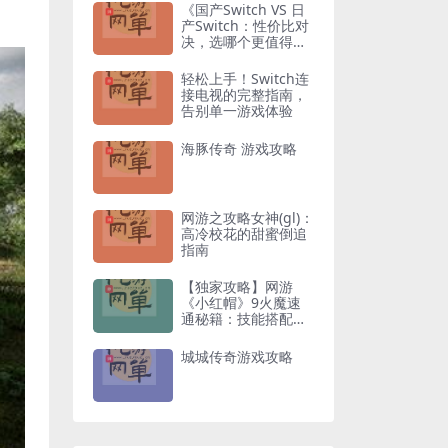
《国产Switch VS 日
产Switch：性价比对
决，选哪个更值得入
手？》
轻松上手！Switch连
接电视的完整指南，
告别单一游戏体验
海豚传奇 游戏攻略
网游之攻略女神(gl)：
高冷校花的甜蜜倒追
指南
【独家攻略】网游
《小红帽》9火魔速
通秘籍：技能搭配与
走位技巧全解析
城城传奇游戏攻略