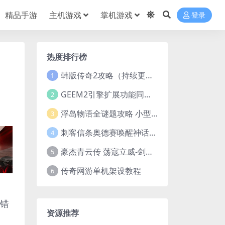
精品手游
主机游戏
掌机游戏
登录
热度排行榜
韩版传奇2攻略（持续更新）
1
GEEM2引擎扩展功能同步捡物、角色自动捡物
2
浮岛物语全谜题攻略 小型谜题解谜汇总
3
刺客信条奥德赛唤醒神话谜题答案 斯芬克斯主线攻略
4
豪杰青云传 荡寇立威-剑舞红尘-英雄志楼(解压即玩)
5
传奇网游单机架设教程
6
动错
资源推荐