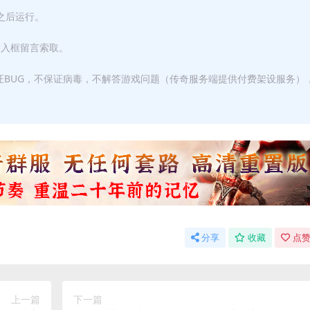
F之后运行。
输入框留言索取。
证BUG，不保证病毒，不解答游戏问题（传奇服务端提供付费架设服务）
分享
收藏
点赞
上一篇
下一篇