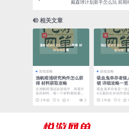
戴森球计划新手怎么玩 前期
相关文章
游戏攻略
游戏攻略
渔帆暗涌研究构件怎么获
吸血鬼幸存者狼
得 材料获取攻略
锁 详细攻略一览
在渔帆暗涌这款游戏中，有着许
吸血鬼幸存者是一款具有r
多的材料，每一个材料都有着属
e元素的生存动作游
于自己的获取方式，其中研...
很多的隐藏角...
3 年前
0
0
2
3 年前
0