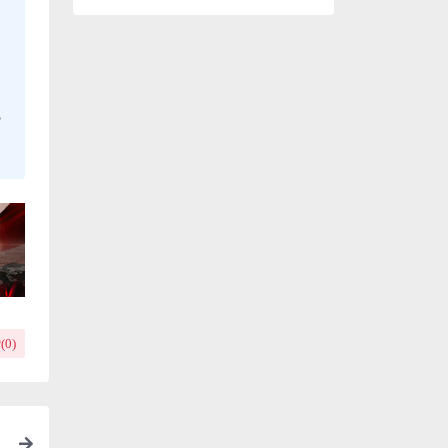
，
(
0
)