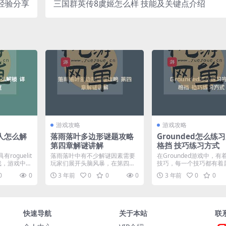
经验分享
三国群英传8虞姬怎么样 技能及关键点介绍
游戏攻略
游戏攻略
人怎么解
落雨落叶多边形谜题攻略
Grounded怎么练
第四章解谜讲解
格挡 技巧练习方式
oguelit
落雨落叶中有不少解谜因素需要
在Grounded游戏中，有
戏，游戏中有
玩家们展开头脑风暴，在第四章
技巧，每一个技巧都有着
我们会遇到一个多边形的解...
己的特点，其中完美...
0
0
3 年前
0
0
0
3 年前
0
0
快速导航
关于本站
联