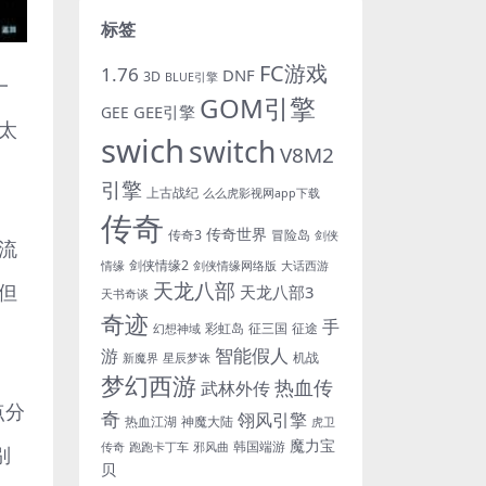
标签
FC游戏
1.76
DNF
3D
BLUE引擎
一
GOM引擎
GEE引擎
GEE
太
swich
switch
V8M2
引擎
上古战纪
么么虎影视网app下载
传奇
传奇世界
传奇3
冒险岛
剑侠
流
剑侠情缘2
情缘
剑侠情缘网络版
大话西游
天龙八部
但
天龙八部3
天书奇谈
奇迹
手
彩虹岛
征三国
征途
幻想神域
游
智能假人
机战
新魔界
星辰梦诛
梦幻西游
热血传
武林外传
点分
奇
翎风引擎
热血江湖
神魔大陆
虎卫
魔力宝
韩国端游
传奇
跑跑卡丁车
邪风曲
别
贝