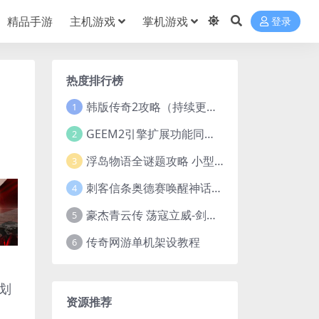
精品手游
主机游戏
掌机游戏
登录
热度排行榜
韩版传奇2攻略（持续更新）
1
GEEM2引擎扩展功能同步捡物、角色自动捡物
2
浮岛物语全谜题攻略 小型谜题解谜汇总
3
刺客信条奥德赛唤醒神话谜题答案 斯芬克斯主线攻略
4
豪杰青云传 荡寇立威-剑舞红尘-英雄志楼(解压即玩)
5
传奇网游单机架设教程
6
划
资源推荐