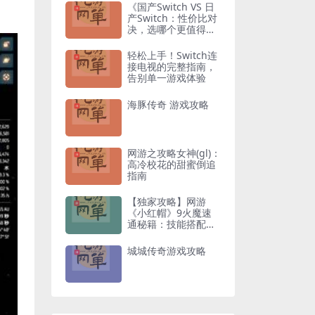
《国产Switch VS 日
产Switch：性价比对
决，选哪个更值得入
手？》
轻松上手！Switch连
接电视的完整指南，
告别单一游戏体验
海豚传奇 游戏攻略
网游之攻略女神(gl)：
高冷校花的甜蜜倒追
指南
【独家攻略】网游
《小红帽》9火魔速
通秘籍：技能搭配与
走位技巧全解析
城城传奇游戏攻略