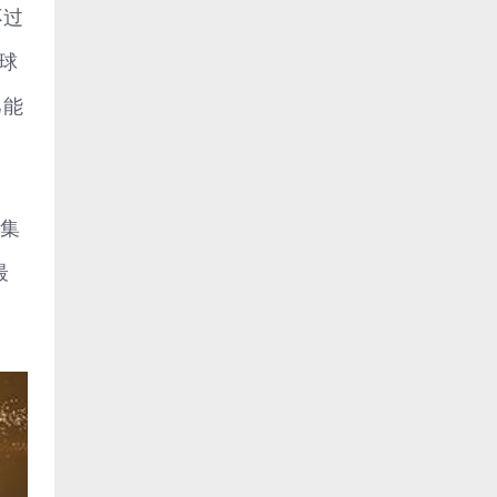
不过
球
己能
搜集
最