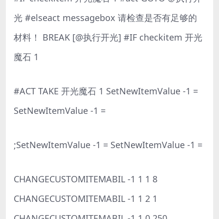
光 #elseact messagebox 请检查是否有足够的
材料！ BREAK [@执行开光] #IF checkitem 开光
魔石 1
#ACT TAKE 开光魔石 1 SetNewItemValue -1 =
SetNewItemValue -1 =
;SetNewItemValue -1 = SetNewItemValue -1 =
CHANGECUSTOMITEMABIL -1 1 1 8
CHANGECUSTOMITEMABIL -1 1 2 1
CHANGECUSTOMITEMABIL -1 1 0 250