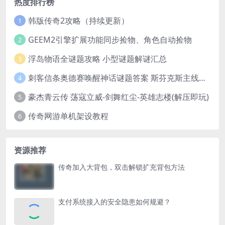
热度排行榜
韩版传奇2攻略（持续更新）
1
GEEM2引擎扩展功能同步捡物、角色自动捡物
2
浮岛物语全谜题攻略 小型谜题解谜汇总
3
刺客信条奥德赛唤醒神话谜题答案 斯芬克斯主线攻略
4
豪杰青云传 荡寇立威-剑舞红尘-英雄志楼(解压即玩)
5
传奇网游单机架设教程
6
资源推荐
传奇加入大背包，双击解锁扩充背包方法
支付系统接入的安全隐患如何规避？