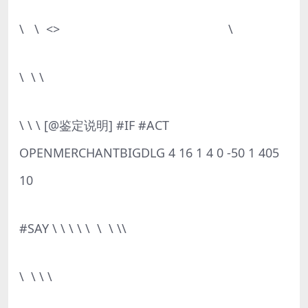
\ \ <> \
\ \ \
\ \ \ [@鉴定说明] #IF #ACT
OPENMERCHANTBIGDLG 4 16 1 4 0 -50 1 405
10
#SAY \ \ \ \ \ \ \ \\
\ \ \ \