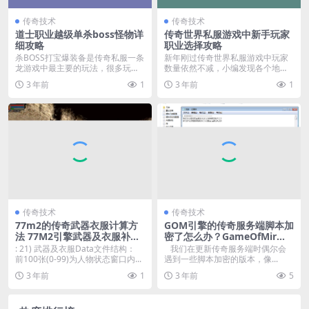
传奇技术
传奇技术
道士职业越级单杀boss怪物详
传奇世界私服游戏中新手玩家
细攻略
职业选择攻略
杀BOSS打宝爆装备是传奇私服一条
新年刚过传奇世界私服游戏中玩家
龙游戏中最主要的玩法，很多玩家
数量依然不减，小编发现各个地图
会因为爆到一件极...
活人玩家数量既然还有...
3 年前
1
3 年前
1
传奇技术
传奇技术
77m2的传奇武器衣服计算方
GOM引擎的传奇服务端脚本加
法 77M2引擎武器及衣服补丁
密了怎么办？GameOfMir引
设置范例讲解
擎脚本解密方法详解。
: 21) 武器及衣服Data文件结构：
我们在更新传奇服务端时偶尔会
前100张(0-99)为人物状态窗口内...
遇到一些脚本加密的版本，像...
3 年前
1
3 年前
5