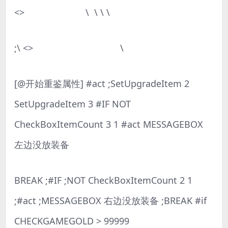
<> \ \ \ \
;\ <> \
[@开始重鉴属性] #act ;SetUpgradeItem 2
SetUpgradeItem 3 #IF NOT
CheckBoxItemCount 3 1 #act MESSAGEBOX
左边没放装备
BREAK ;#IF ;NOT CheckBoxItemCount 2 1
;#act ;MESSAGEBOX 右边没放装备 ;BREAK #if
CHECKGAMEGOLD > 99999