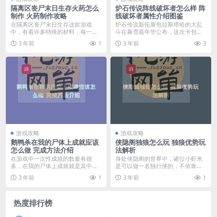
隔离区丧尸末日生存火药怎么
炉石传说阵线破坏者怎么样 阵
制作 火药制作攻略
线破坏者属性介绍图鉴
在隔离区丧尸末日生存这款游戏
炉石传说新拓展包拉斯塔哈的大乱
中，有着许多特殊的材料，每一个
斗在暴雪嘉年华公布，这次卡包总
都有着自己的获取方式，...
共将推出135张新卡...
3 年前
1
3 年前
3
游戏攻略
游戏攻略
鹅鸭杀在我的尸体上成就应该
侠隐阁独狼怎么玩 独狼优势玩
怎么做 完成方法介绍
法解析
在游戏中一次性成就的数量有很
身处侠隐阁的世界中，诸位小虾米
多，在我的尸体上成就就是其中一
是可以做一名独行侠的，不依靠队
个，那么鹅鸭杀在我的尸...
友的帮助，凭借一己之...
3 年前
1
3 年前
1
热度排行榜