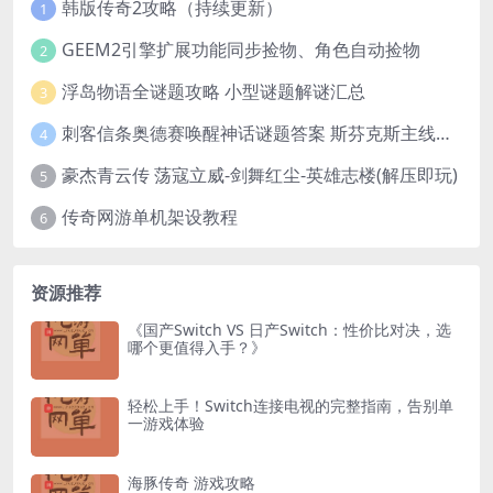
韩版传奇2攻略（持续更新）
1
GEEM2引擎扩展功能同步捡物、角色自动捡物
2
浮岛物语全谜题攻略 小型谜题解谜汇总
3
刺客信条奥德赛唤醒神话谜题答案 斯芬克斯主线攻略
4
豪杰青云传 荡寇立威-剑舞红尘-英雄志楼(解压即玩)
5
传奇网游单机架设教程
6
资源推荐
《国产Switch VS 日产Switch：性价比对决，选
哪个更值得入手？》
轻松上手！Switch连接电视的完整指南，告别单
一游戏体验
海豚传奇 游戏攻略