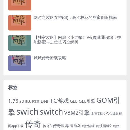
网游之攻略女神(gl)：高冷校花的甜蜜倒追指南
【独家攻略】网游《小红帽》9火魔速通秘籍：技
能搭配与走位技巧全解析
城城传奇游戏攻略
标签
GOM引
FC游戏
1.76
DNF
GEE引擎
GEE
3D
BLUE引擎
swich
switch
擎
V8M2引擎
上古战纪
么么虎影视
传奇
传奇世界
传奇3
冒险岛
剑侠情缘2
网app下载
剑侠情缘
剑侠