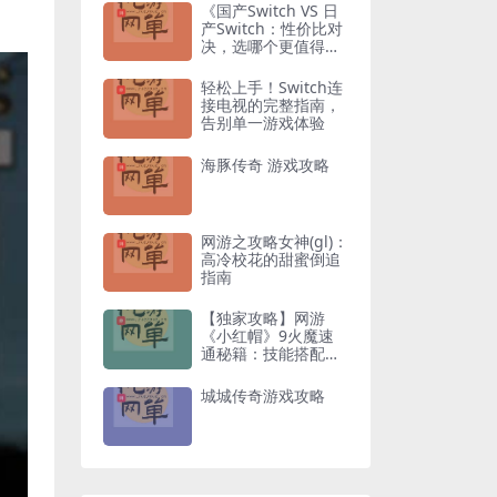
《国产Switch VS 日
产Switch：性价比对
决，选哪个更值得入
手？》
轻松上手！Switch连
接电视的完整指南，
告别单一游戏体验
海豚传奇 游戏攻略
网游之攻略女神(gl)：
高冷校花的甜蜜倒追
指南
【独家攻略】网游
《小红帽》9火魔速
通秘籍：技能搭配与
走位技巧全解析
城城传奇游戏攻略