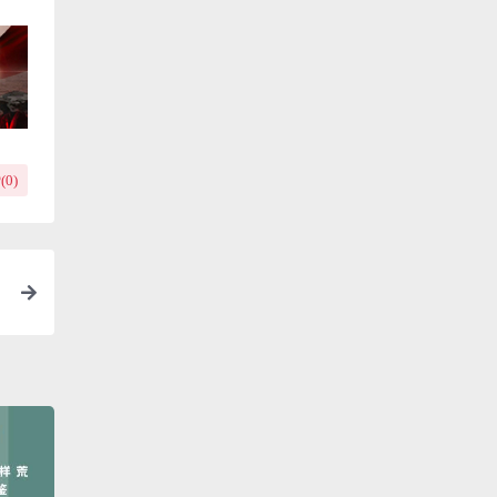
(
0
)