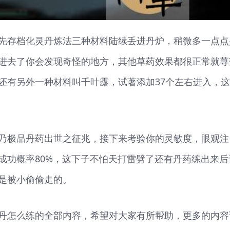
先存档化灵丹炼法三种材料陆续丢进丹炉，稍微多一点点
进去了你会发现奇怪的地方，其他草药效果都很正常就荨
还有另外一种材料叫千叶露，试著添加37个左右进入，
乃极品丹药出世之征兆，接下来考验你的灵敏度，眼观注
成功概率80%，这下子不怕天打雷劈了还有丹药练出来后
是被小偷偷走的。
丹怎么练的全部内容，希望对大家有所帮助，更多的内容