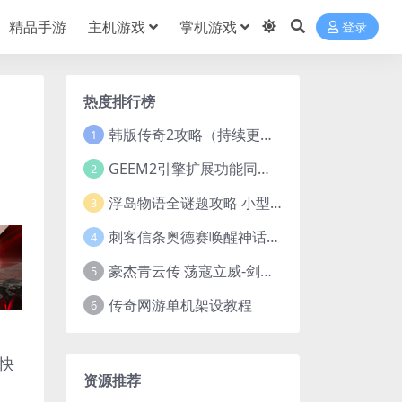
精品手游
主机游戏
掌机游戏
登录
热度排行榜
韩版传奇2攻略（持续更新）
1
GEEM2引擎扩展功能同步捡物、角色自动捡物
2
浮岛物语全谜题攻略 小型谜题解谜汇总
3
刺客信条奥德赛唤醒神话谜题答案 斯芬克斯主线攻略
4
豪杰青云传 荡寇立威-剑舞红尘-英雄志楼(解压即玩)
5
传奇网游单机架设教程
6
快
资源推荐