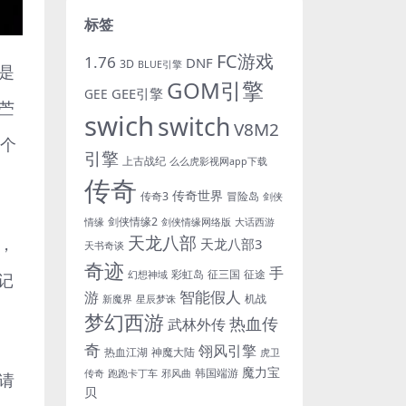
标签
FC游戏
1.76
DNF
3D
BLUE引擎
是
GOM引擎
GEE引擎
GEE
苎
swich
switch
V8M2
这个
引擎
上古战纪
么么虎影视网app下载
传奇
传奇世界
传奇3
冒险岛
剑侠
剑侠情缘2
情缘
剑侠情缘网络版
大话西游
天龙八部
，
天龙八部3
天书奇谈
奇迹
手
彩虹岛
征三国
征途
幻想神域
记
游
智能假人
机战
新魔界
星辰梦诛
梦幻西游
热血传
武林外传
奇
翎风引擎
热血江湖
神魔大陆
虎卫
魔力宝
韩国端游
传奇
跑跑卡丁车
邪风曲
请
贝