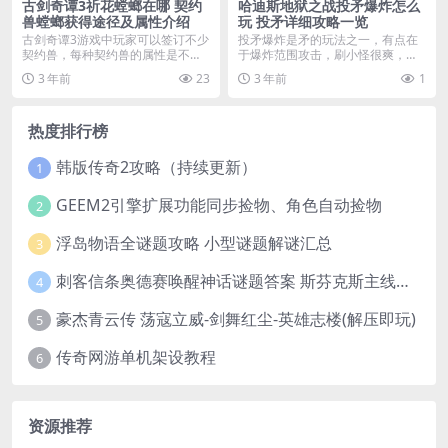
古剑奇谭3祈花螳螂在哪 契约
哈迪斯地狱之战投矛爆炸怎么
兽螳螂获得途径及属性介绍
玩 投矛详细攻略一览
古剑奇谭3游戏中玩家可以签订不少
投矛爆炸是矛的玩法之一，有点在
契约兽，每种契约兽的属性是不同
于爆炸范围攻击，刷小怪很爽，下
的，获取方式分为系...
面我们就为大家介绍一...
3 年前
23
3 年前
1
热度排行榜
韩版传奇2攻略（持续更新）
1
GEEM2引擎扩展功能同步捡物、角色自动捡物
2
浮岛物语全谜题攻略 小型谜题解谜汇总
3
刺客信条奥德赛唤醒神话谜题答案 斯芬克斯主线攻略
4
豪杰青云传 荡寇立威-剑舞红尘-英雄志楼(解压即玩)
5
传奇网游单机架设教程
6
资源推荐