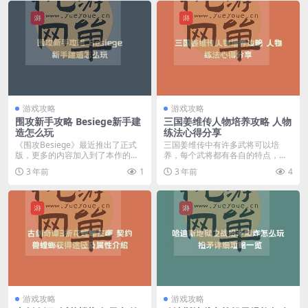
游戏攻略
游戏攻略
围攻新手攻略 Besiege新手建
三国姜维传人物培养攻略 人物
造怎么玩
练法心得分享
《围攻Besiege》最近推出了正式
三国姜维传中有许多武将可以培
版，更多的内容加入到了本作的沙
养，每个武将都有各自的特点，不
盒建造玩法中，...
少玩家对于每个武将也不...
3 年前
1
3 年前
4
游戏攻略
游戏攻略