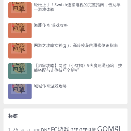
轻松上手！Switch连接电视的完整指南，告别单
一游戏体验
海豚传奇 游戏攻略
网游之攻略女神(gl)：高冷校花的甜蜜倒追指南
【独家攻略】网游《小红帽》9火魔速通秘籍：技
能搭配与走位技巧全解析
城城传奇游戏攻略
标签
GOM引
FC游戏
1.76
DNF
GEE引擎
GEE
3D
BLUE引擎