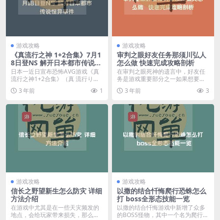
游戏攻略
游戏攻略
《真流行之神 1+2合集》7月1
审判之眼好友任务那须川弘人
8日登NS 解开日本都市传说怪
怎么做 快速完成攻略剖析
异事件
日本一近日宣布恐怖AVG游戏《真
在审判之眼死神的遗言中，好友任
流行之神1+2合集》（真 流行り神
务是游戏重要部分之一如果想要某
1・2パック...
位游戏角色成为自己亲...
3 年前
1
3 年前
3
游戏攻略
游戏攻略
信长之野望新生怎么防灾 详细
以撒的结合忏悔爬行恐蛛怎么
方法介绍
打 boss全形态技能一览
在游戏中尤其是在一些天灾频发的
以撒的结合忏悔游戏中新增了众多
地点，会给玩家带来损失，那么信
的BOSS怪物，其中一个名为爬行恐