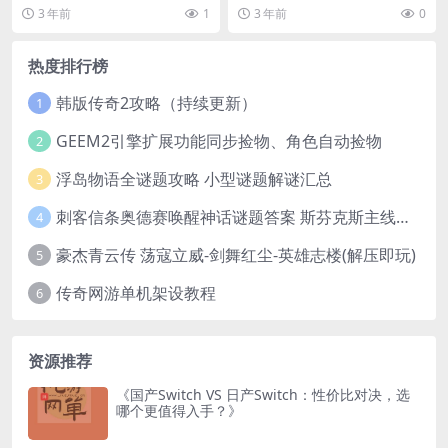
长之野望新生怎么防灾...
蛛的BOSS很多...
3 年前
1
3 年前
0
热度排行榜
韩版传奇2攻略（持续更新）
1
GEEM2引擎扩展功能同步捡物、角色自动捡物
2
浮岛物语全谜题攻略 小型谜题解谜汇总
3
刺客信条奥德赛唤醒神话谜题答案 斯芬克斯主线攻略
4
豪杰青云传 荡寇立威-剑舞红尘-英雄志楼(解压即玩)
5
传奇网游单机架设教程
6
资源推荐
《国产Switch VS 日产Switch：性价比对决，选
哪个更值得入手？》