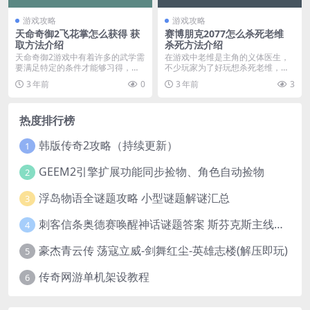
游戏攻略
游戏攻略
天命奇御2飞花掌怎么获得 获
赛博朋克2077怎么杀死老维
取方法介绍
杀死方法介绍
天命奇御2游戏中有着许多的武学需
在游戏中老维是主角的义体医生，
要满足特定的条件才能够习得，其
不少玩家为了好玩想杀死老维，那
中飞花掌很多玩家不...
么赛博朋克2077怎...
3 年前
0
3 年前
3
热度排行榜
韩版传奇2攻略（持续更新）
1
GEEM2引擎扩展功能同步捡物、角色自动捡物
2
浮岛物语全谜题攻略 小型谜题解谜汇总
3
刺客信条奥德赛唤醒神话谜题答案 斯芬克斯主线攻略
4
豪杰青云传 荡寇立威-剑舞红尘-英雄志楼(解压即玩)
5
传奇网游单机架设教程
6