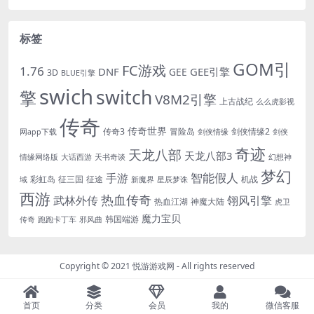
标签
GOM引
FC游戏
1.76
DNF
GEE引擎
GEE
3D
BLUE引擎
swich
switch
擎
V8M2引擎
上古战纪
么么虎影视
传奇
传奇世界
传奇3
冒险岛
剑侠情缘2
网app下载
剑侠情缘
剑侠
奇迹
天龙八部
天龙八部3
情缘网络版
大话西游
天书奇谈
幻想神
梦幻
手游
智能假人
彩虹岛
征三国
征途
机战
域
新魔界
星辰梦诛
西游
热血传奇
翎风引擎
武林外传
热血江湖
神魔大陆
虎卫
魔力宝贝
韩国端游
传奇
跑跑卡丁车
邪风曲
Copyright © 2021
悦游游戏网
- All rights reserved
首页
分类
会员
我的
微信客服