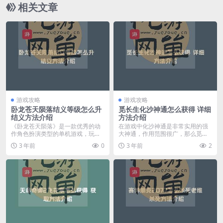
相关文章
游戏攻略
游戏攻略
卧龙苍天陨落结义等级怎么升
觅长生化沙神通怎么获得 详细
结义方法介绍
方法介绍
《卧龙苍天陨落》是一款优秀的动
在游戏中化沙神通是非常实用的强
作角色扮演类型的单机游戏，玩家
大神通，作用范围很广，那么觅长
需要在这妖魔横行的三...
生化沙神通怎么获得呢...
3 年前
0
3 年前
2