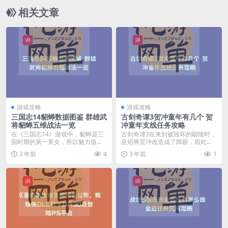
相关文章
游戏攻略
游戏攻略
三国志14貂蝉数据图鉴 群雄武
古剑奇谭3贺冲童年有几个 贺
将貂蝉五维战法一览
冲童年支线任务攻略
在《三国志14》游戏中，貂蝉是三
古剑奇谭3在来到被毁坏的鄢陵时，
国时期的第一美女，所以魅力值也
巫炤将贺冲改造成了阵眼，因此只
高达95，同智力优...
有击败他才能破除这...
3 年前
4
3 年前
1