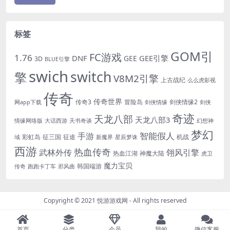
标签
GOM引
FC游戏
1.76
DNF
GEE引擎
GEE
3D
BLUE引擎
swich
switch
擎
V8M2引擎
上古战纪
么么虎影视
传奇
传奇世界
传奇3
冒险岛
剑侠情缘2
网app下载
剑侠情缘
剑侠
奇迹
天龙八部
天龙八部3
情缘网络版
大话西游
天书奇谈
幻想神
梦幻
手游
智能假人
彩虹岛
征三国
征途
机战
域
新魔界
星辰梦诛
西游
热血传奇
翎风引擎
武林外传
热血江湖
神魔大陆
虎卫
魔力宝贝
韩国端游
传奇
跑跑卡丁车
邪风曲
Copyright © 2021
悦游游戏网
- All rights reserved
首页
分类
会员
我的
微信客服