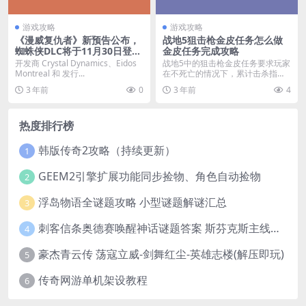
游戏攻略
游戏攻略
《漫威复仇者》新预告公布，
战地5狙击枪金皮任务怎么做
蜘蛛侠DLC将于11月30日登陆
金皮任务完成攻略
PS平台
开发商 Crystal Dynamics、Eidos
战地5中的狙击枪金皮任务要求玩家
Montreal 和 发行...
在不死亡的情况下，累计击杀指定
人数，这就比较考验...
3 年前
0
3 年前
4
热度排行榜
韩版传奇2攻略（持续更新）
1
GEEM2引擎扩展功能同步捡物、角色自动捡物
2
浮岛物语全谜题攻略 小型谜题解谜汇总
3
刺客信条奥德赛唤醒神话谜题答案 斯芬克斯主线攻略
4
豪杰青云传 荡寇立威-剑舞红尘-英雄志楼(解压即玩)
5
传奇网游单机架设教程
6