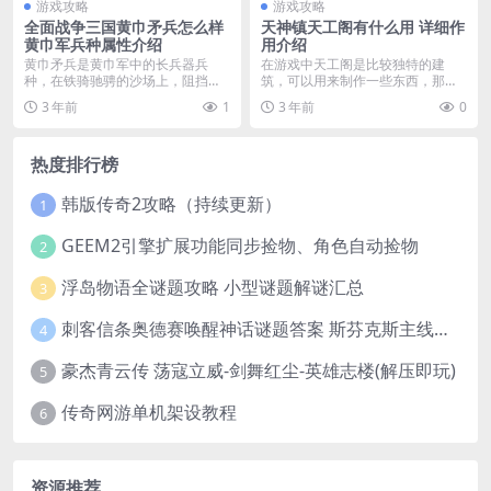
游戏攻略
游戏攻略
全面战争三国黄巾矛兵怎么样
天神镇天工阁有什么用 详细作
黄巾军兵种属性介绍
用介绍
黄巾矛兵是黄巾军中的长兵器兵
在游戏中天工阁是比较独特的建
种，在铁骑驰骋的沙场上，阻挡他
筑，可以用来制作一些东西，那么
们的脚步，下面我们就为...
天神镇天工阁有什么用呢...
3 年前
1
3 年前
0
热度排行榜
韩版传奇2攻略（持续更新）
1
GEEM2引擎扩展功能同步捡物、角色自动捡物
2
浮岛物语全谜题攻略 小型谜题解谜汇总
3
刺客信条奥德赛唤醒神话谜题答案 斯芬克斯主线攻略
4
豪杰青云传 荡寇立威-剑舞红尘-英雄志楼(解压即玩)
5
传奇网游单机架设教程
6
资源推荐