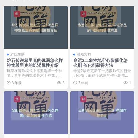
游戏攻略
游戏攻略
炉石传说希里克的饥渴怎么样
命运2二象性地牢心影催化怎
神龛希里克的饥渴属性介绍
么刷 催化剂获得方法
玩家在冒险模式中需要选择一个神
命运2最近更新了一把很帅气的新金
龛，希里克的饥渴是术士神龛，这
刀心影，而这个武器的催化剂需要
个神龛可以在你的回合...
去最新开启的地牢二...
3 年前
3
3 年前
1