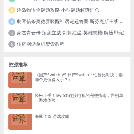
浮岛物语全谜题攻略 小型谜题解谜汇总
3
刺客信条奥德赛唤醒神话谜题答案 斯芬克斯主线攻略
4
豪杰青云传 荡寇立威-剑舞红尘-英雄志楼(解压即玩)
5
传奇网游单机架设教程
6
资源推荐
《国产Switch VS 日产Switch：性价比对决，选
哪个更值得入手？》
轻松上手！Switch连接电视的完整指南，告别单
一游戏体验
海豚传奇 游戏攻略