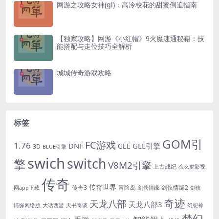
网游之攻略女神(gl)：高冷校花的甜蜜倒追指南
【独家攻略】网游《小红帽》9火魔速通秘籍：技
能搭配与走位技巧全解析
城城传奇游戏攻略
标签
GOM引
FC游戏
1.76
DNF
GEE引擎
GEE
3D
BLUE引擎
swich
switch
擎
V8M2引擎
上古战纪
么么虎影视
传奇
传奇世界
传奇3
冒险岛
剑侠情缘2
网app下载
剑侠情缘
剑侠
奇迹
天龙八部
天龙八部3
情缘网络版
大话西游
天书奇谈
幻想神
梦幻