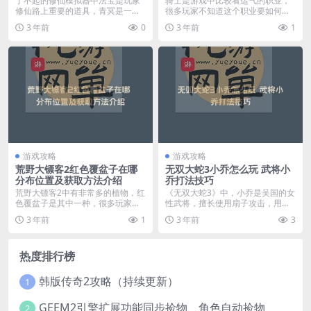
了不起的修仙模拟器中法宝是玩家
骑士是游戏中比较看运气的职业，
修仙路上重要的道具，青冥是一把
很多玩家不知道这个职业要如何加
以玄铁锭为原材料的武...
点，下面我们就为大家...
3 年前
0
3 年前
1
游戏攻略
游戏攻略
荒野大镖客2红色覆盆子在哪
无双大蛇3小乔怎么玩 武将小
分布位置及获取方法介绍
乔打法技巧
荒野大镖客2中有非常多的植物，红
《无双大蛇3》中，小乔是吴国的女
色覆盆子是其中一种，很多玩家想
性武将，擅长使用扇子攻击，用扇
知道红色覆盆子的分...
子打出的龙卷风可以...
3 年前
1
3 年前
3
热度排行榜
韩版传奇2攻略（持续更新）
1
GEEM2引擎扩展功能同步捡物、角色自动捡物
2