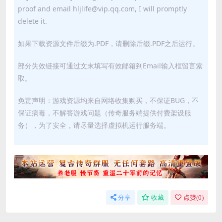
proof and email hljlife@vip.qq.com, I will promptly
delete it.
如果下载资源文件后缀为.PDF，请删除后缀.PDF之后运行。
部分失效链接可通过文末填写有效邮箱到Email输入框留言索
取。
免责声明：游戏资源均来自网络收集购买，不保证BUG，不
保证病毒，不解答游戏问题（传奇服务端提供付费架设服
务），为了安全，请尽量选择虚拟机运行服务端。
分享
收藏
点赞(
0
)