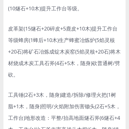
(10燧石+10木)提升工作台等级。
皮革架(15燧石+20碎皮+5鹿皮+10木)提升工作台
等级蜂房(1蜂后+10木)生产蜂蜜冶炼炉(5焰灵核
+20石)将矿石冶炼成锭木炭窑(5焰灵核+20石)将木
材烧成木炭工具石斧(4石+5木，随身)砍普通树/劈
砍。
工具锤(2石+3木，随身)建造/拆除/修理火把(1树
脂+1木，随身)照明/火焰附加伤害锄头(2石+5木，
工作台)地形改造：平整/抬高地面燧石斧(6燧石+4