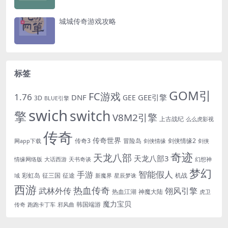
城城传奇游戏攻略
标签
GOM引
FC游戏
1.76
DNF
GEE引擎
GEE
3D
BLUE引擎
swich
switch
擎
V8M2引擎
上古战纪
么么虎影视
传奇
传奇世界
传奇3
冒险岛
剑侠情缘2
网app下载
剑侠情缘
剑侠
奇迹
天龙八部
天龙八部3
情缘网络版
大话西游
天书奇谈
幻想神
梦幻
手游
智能假人
彩虹岛
征三国
征途
机战
域
新魔界
星辰梦诛
西游
热血传奇
翎风引擎
武林外传
热血江湖
神魔大陆
虎卫
魔力宝贝
韩国端游
传奇
跑跑卡丁车
邪风曲