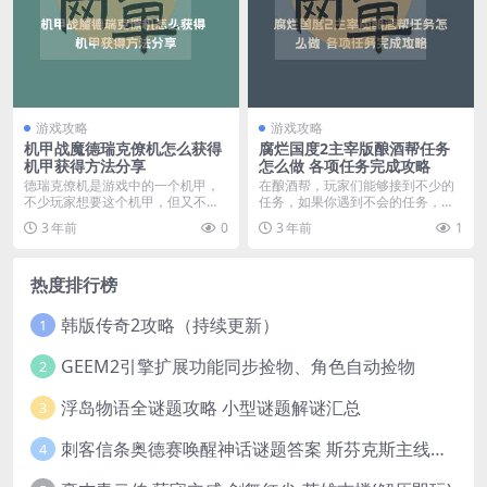
游戏攻略
游戏攻略
机甲战魔德瑞克僚机怎么获得
腐烂国度2主宰版酿酒帮任务
机甲获得方法分享
怎么做 各项任务完成攻略
德瑞克僚机是游戏中的一个机甲，
在酿酒帮，玩家们能够接到不少的
不少玩家想要这个机甲，但又不知
任务，如果你遇到不会的任务，不
道如何获得，下面我们...
妨看看我们下面的腐烂...
3 年前
0
3 年前
1
热度排行榜
韩版传奇2攻略（持续更新）
1
GEEM2引擎扩展功能同步捡物、角色自动捡物
2
浮岛物语全谜题攻略 小型谜题解谜汇总
3
刺客信条奥德赛唤醒神话谜题答案 斯芬克斯主线攻略
4