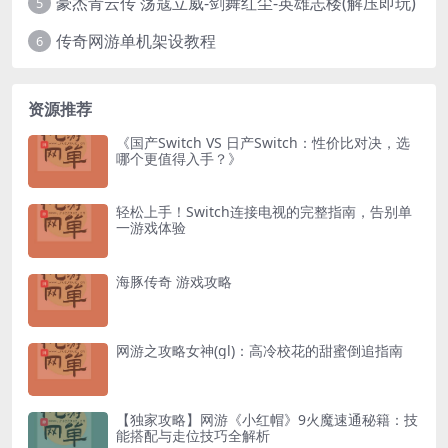
豪杰青云传 荡寇立威-剑舞红尘-英雄志楼(解压即玩)
5
传奇网游单机架设教程
6
资源推荐
《国产Switch VS 日产Switch：性价比对决，选
哪个更值得入手？》
轻松上手！Switch连接电视的完整指南，告别单
一游戏体验
海豚传奇 游戏攻略
网游之攻略女神(gl)：高冷校花的甜蜜倒追指南
【独家攻略】网游《小红帽》9火魔速通秘籍：技
能搭配与走位技巧全解析