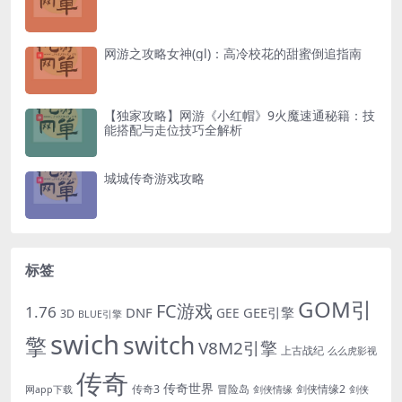
网游之攻略女神(gl)：高冷校花的甜蜜倒追指南
【独家攻略】网游《小红帽》9火魔速通秘籍：技
能搭配与走位技巧全解析
城城传奇游戏攻略
标签
GOM引
FC游戏
1.76
DNF
GEE引擎
GEE
3D
BLUE引擎
swich
switch
擎
V8M2引擎
上古战纪
么么虎影视
传奇
传奇世界
传奇3
冒险岛
剑侠情缘2
网app下载
剑侠情缘
剑侠