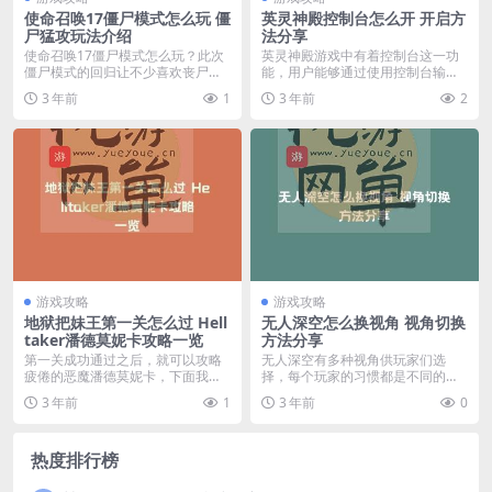
使命召唤17僵尸模式怎么玩 僵
英灵神殿控制台怎么开 开启方
尸猛攻玩法介绍
法分享
使命召唤17僵尸模式怎么玩？此次
英灵神殿游戏中有着控制台这一功
僵尸模式的回归让不少喜欢丧尸题
能，用户能够通过使用控制台输入
材的玩家有重新找到...
指令代码以达到某些想...
3 年前
1
3 年前
2
游戏攻略
游戏攻略
地狱把妹王第一关怎么过 Hell
无人深空怎么换视角 视角切换
taker潘德莫妮卡攻略一览
方法分享
第一关成功通过之后，就可以攻略
无人深空有多种视角供玩家们选
疲倦的恶魔潘德莫妮卡，下面我们
择，每个玩家的习惯都是不同的，
就为大家来讲解一下地...
所以必须调整视角到自己...
3 年前
1
3 年前
0
热度排行榜