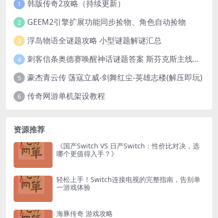
韩版传奇2攻略（持续更新）
1
GEEM2引擎扩展功能同步捡物、角色自动捡物
2
浮岛物语全谜题攻略 小型谜题解谜汇总
3
刺客信条奥德赛唤醒神话谜题答案 斯芬克斯主线攻略
4
豪杰青云传 荡寇立威-剑舞红尘-英雄志楼(解压即玩)
5
传奇网游单机架设教程
6
资源推荐
《国产Switch VS 日产Switch：性价比对决，选
哪个更值得入手？》
轻松上手！Switch连接电视的完整指南，告别单
一游戏体验
海豚传奇 游戏攻略