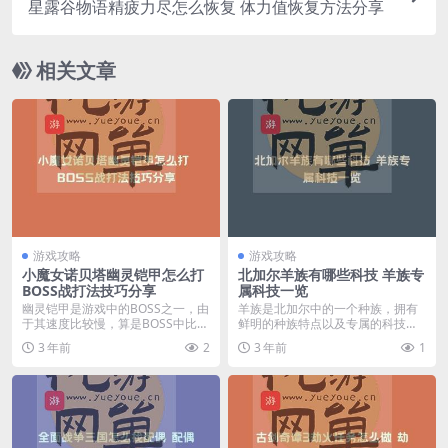
星露谷物语精疲力尽怎么恢复 体力值恢复方法分享
相关文章
游戏攻略
游戏攻略
小魔女诺贝塔幽灵铠甲怎么打
北加尔羊族有哪些科技 羊族专
BOSS战打法技巧分享
属科技一览
幽灵铠甲是游戏中的BOSS之一，由
羊族是北加尔中的一个种族，拥有
于其速度比较慢，算是BOSS中比较
鲜明的种族特点以及专属的科技，
好打的一个，...
想要玩好这个种族就必...
3 年前
2
3 年前
1