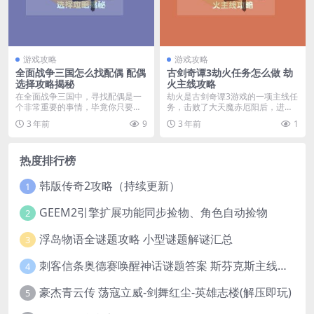
游戏攻略
游戏攻略
全面战争三国怎么找配偶 配偶
古剑奇谭3劫火任务怎么做 劫
选择攻略揭秘
火主线攻略
在全面战争三国中，寻找配偶是一
劫火是古剑奇谭3游戏的一项主线任
个非常重要的事情，毕竟你只要在
务，击败了大天魔赤厄阳后，进入
找到配偶之后，生下的...
到天鹿城中，这里由...
3 年前
9
3 年前
1
热度排行榜
韩版传奇2攻略（持续更新）
1
GEEM2引擎扩展功能同步捡物、角色自动捡物
2
浮岛物语全谜题攻略 小型谜题解谜汇总
3
刺客信条奥德赛唤醒神话谜题答案 斯芬克斯主线攻略
4
豪杰青云传 荡寇立威-剑舞红尘-英雄志楼(解压即玩)
5