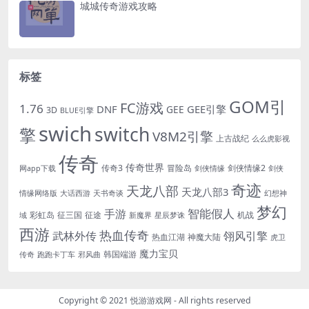
城城传奇游戏攻略
标签
GOM引
FC游戏
1.76
DNF
GEE引擎
GEE
3D
BLUE引擎
swich
switch
擎
V8M2引擎
上古战纪
么么虎影视
传奇
传奇世界
传奇3
冒险岛
剑侠情缘2
网app下载
剑侠情缘
剑侠
奇迹
天龙八部
天龙八部3
情缘网络版
大话西游
天书奇谈
幻想神
梦幻
手游
智能假人
彩虹岛
征三国
征途
机战
域
新魔界
星辰梦诛
西游
热血传奇
翎风引擎
武林外传
热血江湖
神魔大陆
虎卫
魔力宝贝
韩国端游
传奇
跑跑卡丁车
邪风曲
Copyright © 2021
悦游游戏网
- All rights reserved