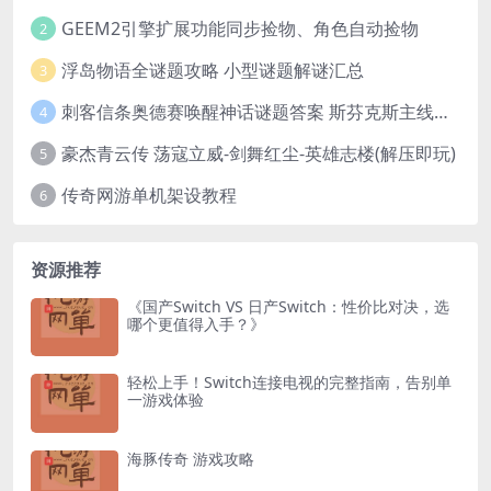
GEEM2引擎扩展功能同步捡物、角色自动捡物
2
浮岛物语全谜题攻略 小型谜题解谜汇总
3
刺客信条奥德赛唤醒神话谜题答案 斯芬克斯主线攻略
4
豪杰青云传 荡寇立威-剑舞红尘-英雄志楼(解压即玩)
5
传奇网游单机架设教程
6
资源推荐
《国产Switch VS 日产Switch：性价比对决，选
哪个更值得入手？》
轻松上手！Switch连接电视的完整指南，告别单
一游戏体验
海豚传奇 游戏攻略