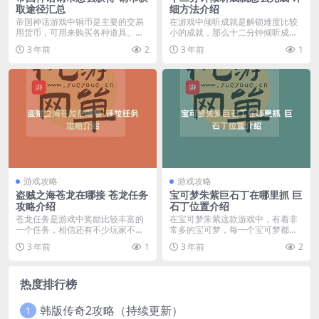
取途径汇总
细方法介绍
帝国神话游戏中铜币是主要的交易
在游戏中倾听成就是解锁难度比较
用货币，可用来购买各种道具。很
小的成就，那么十二分钟倾听成就
多小伙伴想知道帝国神...
怎么完成呢？还不知道...
3 年前
2
3 年前
1
游戏攻略
游戏攻略
盗贼之海苍龙在哪接 苍龙任务
宝可梦朱紫巨石丁在哪里抓 巨
攻略介绍
石丁位置介绍
苍龙任务是游戏中奖励比较丰富的
在宝可梦朱紫这款游戏中，有着非
一个任务，相信还有不少玩家不清
常多的宝可梦，每一个宝可梦都有
楚哪里触发任务，下面...
着属于自己的区域，其...
3 年前
1
3 年前
2
热度排行榜
韩版传奇2攻略（持续更新）
1