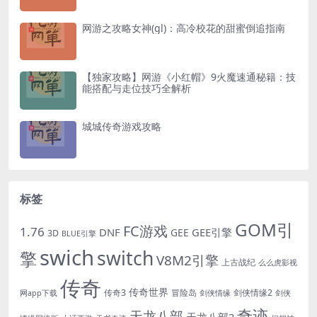
网游之攻略女神(gl)：高冷校花的甜蜜倒追指南
【独家攻略】网游《小红帽》9火魔速通秘籍：技
能搭配与走位技巧全解析
城城传奇游戏攻略
标签
GOM引
FC游戏
1.76
DNF
GEE引擎
GEE
3D
BLUE引擎
swich
switch
擎
V8M2引擎
上古战纪
么么虎影视
传奇
传奇世界
传奇3
冒险岛
剑侠情缘2
网app下载
剑侠情缘
剑侠
奇迹
天龙八部