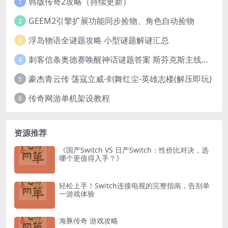
韩版传奇2攻略（持续更新）
1
GEEM2引擎扩展功能同步捡物、角色自动捡物
2
浮岛物语全谜题攻略 小型谜题解谜汇总
3
刺客信条奥德赛唤醒神话谜题答案 斯芬克斯主线攻略
4
豪杰青云传 荡寇立威-剑舞红尘-英雄志楼(解压即玩)
5
传奇网游单机架设教程
6
资源推荐
《国产Switch VS 日产Switch：性价比对决，选
哪个更值得入手？》
轻松上手！Switch连接电视的完整指南，告别单
一游戏体验
海豚传奇 游戏攻略