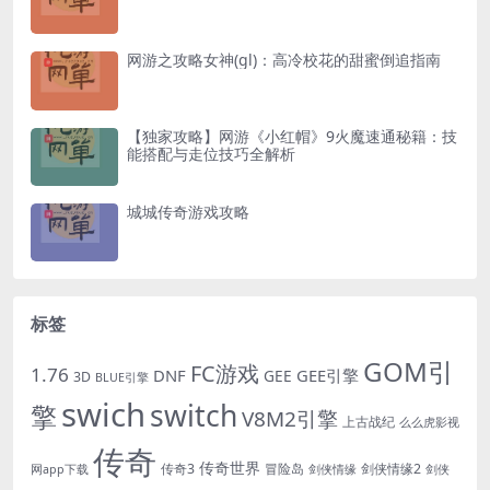
网游之攻略女神(gl)：高冷校花的甜蜜倒追指南
【独家攻略】网游《小红帽》9火魔速通秘籍：技
能搭配与走位技巧全解析
城城传奇游戏攻略
标签
GOM引
FC游戏
1.76
DNF
GEE引擎
GEE
3D
BLUE引擎
swich
switch
擎
V8M2引擎
上古战纪
么么虎影视
传奇
传奇世界
传奇3
冒险岛
剑侠情缘2
网app下载
剑侠情缘
剑侠