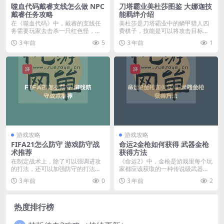
噬血代码戴睿支线怎么做 NPC
刀塔霸业美杜莎图鉴 大娜迦技
戴睿任务攻略
能羁绊介绍
在《噬血代码》中，戴睿的支线任
美杜莎是刀塔霸业中的鳞甲猎人四
务需要玩家去击杀一只红色怪，但
费棋子，技能是可以将攻击目标为
具体地点可能玩家们不...
美杜莎的敌人全部石化...
3 年前
5
3 年前
1
游戏攻略
游戏攻略
FIFA21怎么防守 游戏防守战
命运2金枪如何获得 武器金枪
术推荐
获得方法
在制定战术上，除了可以强调进攻
《命运2》中，金枪是游戏里每个玩
的打法，还可以加强防守的打法，
家都应该获取的一种传说级武器，
有时候防守也会变得非...
想要让战力与装等飙...
3 年前
0
3 年前
2
热度排行榜