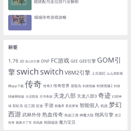
能搭配与走位技巧全解析
城城传奇游戏攻略
标签
GOM引
FC游戏
1.76
DNF
GEE引擎
GEE
3D
BLUE引擎
swich
switch
擎
V8M2引擎
上古战纪
么么虎影视
传奇
传奇世界
传奇3
冒险岛
剑侠情缘2
网app下载
剑侠情缘
剑侠
奇迹
天龙八部
天龙八部3
情缘网络版
大话西游
天书奇谈
幻想神
梦幻
手游
智能假人
彩虹岛
征三国
征途
机战
域
新魔界
星辰梦诛
西游
热血传奇
翎风引擎
武林外传
热血江湖
神魔大陆
虎卫
魔力宝贝
韩国端游
传奇
跑跑卡丁车
邪风曲