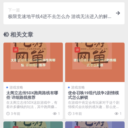
下一篇
极限竞速地平线4进不去怎么办 游戏无法进入的解
决方法一览
相关文章
游戏攻略
游戏攻略
太阁立志传5DX跑商路线有哪
使命召唤19现代战争2剧情模
些 详细路线推荐
式怎么解锁
在太阁立志传5DX这款游戏中，有
在游戏中肯定会有玩家对于这个剧
着许多赚钱的玩法，其中跑商赚取
情模式会比较的感兴趣，那么使命
的金钱是比较多的，...
召唤19现代战争2剧...
3 年前
1
3 年前
1