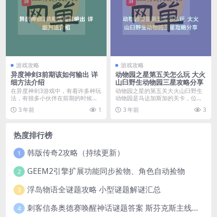
游戏攻略
游戏攻略
异度神剑3前期该如何输出 详
动物园之星第五关怎么玩 大火
细方法介绍
山臼野生动物园三星攻略分享
在异度神剑3游戏中，有着许多种玩
动物园之星的第五关大火山臼野生
法，有很多小伙伴在前期的时候发
动物园是马达加斯加的关卡，位于
现自己打不出输出，...
四面环山的盆地之中，...
3 年前
1
3 年前
3
热度排行榜
韩版传奇2攻略（持续更新）
1
GEEM2引擎扩展功能同步捡物、角色自动捡物
2
浮岛物语全谜题攻略 小型谜题解谜汇总
3
刺客信条奥德赛唤醒神话谜题答案 斯芬克斯主线攻略
4