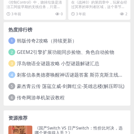
《控制Control》中，烧掉垃圾是清
在《战神3》的第四章中，玩家会经
洁工阿提早期的支线任务，只需在
过冥界的审判者区域，这个章节算
熔炉室帮阿提...
是在挑战BOSS之...
3 年前
0
3 年前
2
热度排行榜
韩版传奇2攻略（持续更新）
1
GEEM2引擎扩展功能同步捡物、角色自动捡物
2
浮岛物语全谜题攻略 小型谜题解谜汇总
3
刺客信条奥德赛唤醒神话谜题答案 斯芬克斯主线攻略
4
豪杰青云传 荡寇立威-剑舞红尘-英雄志楼(解压即玩)
5
传奇网游单机架设教程
6
资源推荐
《国产Switch VS 日产Switch：性价比对决，选
哪个更值得入手？》