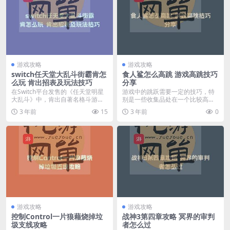
游戏攻略
游戏攻略
switch任天堂大乱斗街霸肯怎
食人鲨怎么高跳 游戏高跳技巧
么玩 肯出招表及玩法技巧
分享
在Switch平台发售的《任天堂明星
游戏中的跳跃需要一定的技巧，特
大乱斗》中，肯出自著名格斗游戏
别是一些收集品处在一个比较高的
《街头霸王》，...
位置，下面我们就为大...
3 年前
15
3 年前
0
游戏攻略
游戏攻略
控制Control一片狼藉烧掉垃
战神3第四章攻略 冥界的审判
圾支线攻略
者怎么过