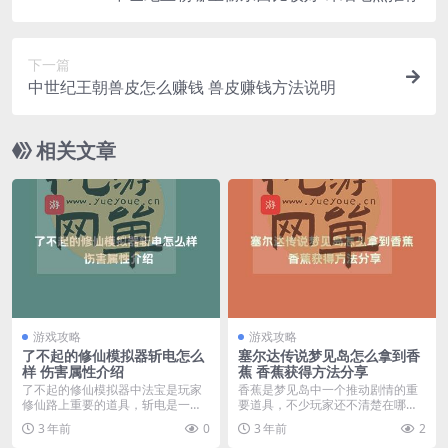
下一篇
中世纪王朝兽皮怎么赚钱 兽皮赚钱方法说明
相关文章
游戏攻略
游戏攻略
了不起的修仙模拟器斩电怎么
塞尔达传说梦见岛怎么拿到香
样 伤害属性介绍
蕉 香蕉获得方法分享
了不起的修仙模拟器中法宝是玩家
香蕉是梦见岛中一个推动剧情的重
修仙路上重要的道具，斩电是一把
要道具，不少玩家还不清楚在哪里
以木料为原材料的武器...
可以拿到香蕉，下面我...
3 年前
0
3 年前
2