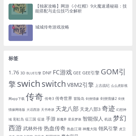
【独家攻略】网游《小红帽》9火魔速通秘籍：技
能搭配与走位技巧全解析
城城传奇游戏攻略
标签
GOM引
FC游戏
1.76
DNF
GEE引擎
GEE
3D
BLUE引擎
swich
switch
擎
V8M2引擎
上古战纪
么么虎影视
传奇
传奇世界
传奇3
冒险岛
剑侠情缘2
网app下载
剑侠情缘
剑侠
奇迹
天龙八部
天龙八部3
情缘网络版
大话西游
天书奇谈
幻想神
梦幻
手游
智能假人
彩虹岛
征三国
征途
机战
域
新魔界
星辰梦诛
西游
热血传奇
翎风引擎
武林外传
热血江湖
神魔大陆
虎卫