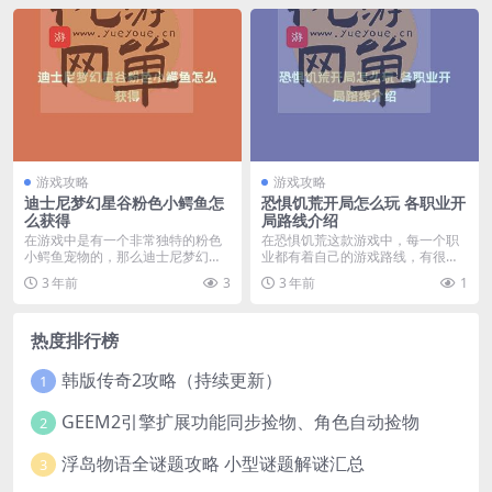
游戏攻略
游戏攻略
迪士尼梦幻星谷粉色小鳄鱼怎
恐惧饥荒开局怎么玩 各职业开
么获得
局路线介绍
在游戏中是有一个非常独特的粉色
在恐惧饥荒这款游戏中，每一个职
小鳄鱼宠物的，那么迪士尼梦幻星
业都有着自己的游戏路线，有很多
谷粉色小鳄鱼怎么获得...
小伙伴在第一天的时候...
3 年前
3
3 年前
1
热度排行榜
韩版传奇2攻略（持续更新）
1
GEEM2引擎扩展功能同步捡物、角色自动捡物
2
浮岛物语全谜题攻略 小型谜题解谜汇总
3