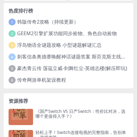
热度排行榜
韩版传奇2攻略（持续更新）
1
GEEM2引擎扩展功能同步捡物、角色自动捡物
2
浮岛物语全谜题攻略 小型谜题解谜汇总
3
刺客信条奥德赛唤醒神话谜题答案 斯芬克斯主线攻略
4
豪杰青云传 荡寇立威-剑舞红尘-英雄志楼(解压即玩)
5
传奇网游单机架设教程
6
资源推荐
《国产Switch VS 日产Switch：性价比对决，选
哪个更值得入手？》
轻松上手！Switch连接电视的完整指南，告别单