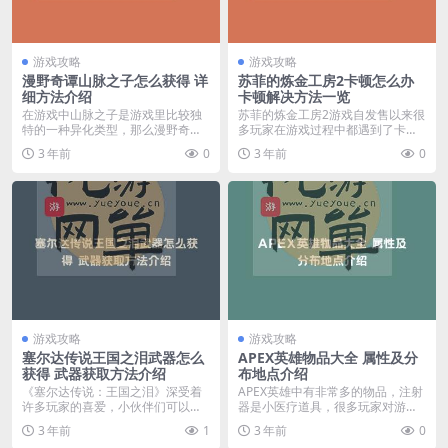
游戏攻略
游戏攻略
漫野奇谭山脉之子怎么获得 详
苏菲的炼金工房2卡顿怎么办
细方法介绍
卡顿解决方法一览
在游戏中山脉之子是游戏里比较独
苏菲的炼金工房2游戏自发售以来很
特的一种异化类型，那么漫野奇谭
多玩家在游戏过程中都遇到了卡顿
山脉之子怎么获得呢？...
的问题出现，遇到卡...
3 年前
0
3 年前
0
游戏攻略
游戏攻略
塞尔达传说王国之泪武器怎么
APEX英雄物品大全 属性及分
获得 武器获取方法介绍
布地点介绍
《塞尔达传说：王国之泪》深受着
APEX英雄中有非常多的物品，注射
许多玩家的喜爱，小伙伴们可以在
器是小医疗道具，很多玩家对游戏
这里获得各式各样的武...
中的物品不太了解...
3 年前
1
3 年前
0