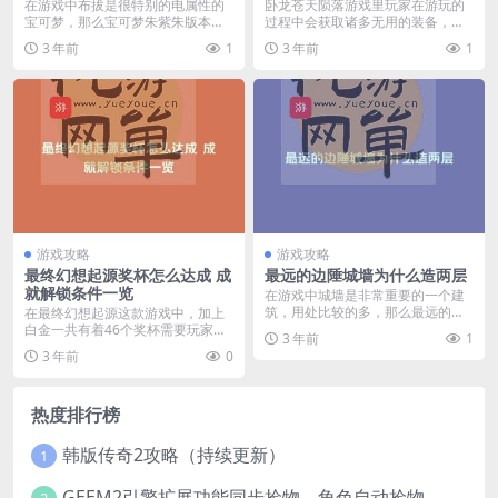
在游戏中布拔是很特别的电属性的
卧龙苍天陨落游戏里玩家在游玩的
宝可梦，那么宝可梦朱紫朱版本布
过程中会获取诸多无用的装备，很
拔在哪里抓呢？还不知...
多玩家想将装备分解获...
3 年前
1
3 年前
1
游戏攻略
游戏攻略
最终幻想起源奖杯怎么达成 成
最远的边陲城墙为什么造两层
就解锁条件一览
在游戏中城墙是非常重要的一个建
筑，用处比较的多，那么最远的边
在最终幻想起源这款游戏中，加上
陲城墙为什么造两层呢...
白金一共有着46个奖杯需要玩家们
3 年前
1
去收集，它们需要的...
3 年前
0
热度排行榜
韩版传奇2攻略（持续更新）
1
GEEM2引擎扩展功能同步捡物、角色自动捡物
2