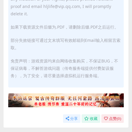
proof and email hljlife@vip.qq.com, I will promptly
delete it.
如果下载资源文件后缀为.PDF，请删除后缀.PDF之后运行。
部分失效链接可通过文末填写有效邮箱到Email输入框留言索
取。
免责声明：游戏资源均来自网络收集购买，不保证BUG，不
保证病毒，不解答游戏问题（传奇服务端提供付费架设服
务），为了安全，请尽量选择虚拟机运行服务端。
分享
收藏
点赞(
0
)