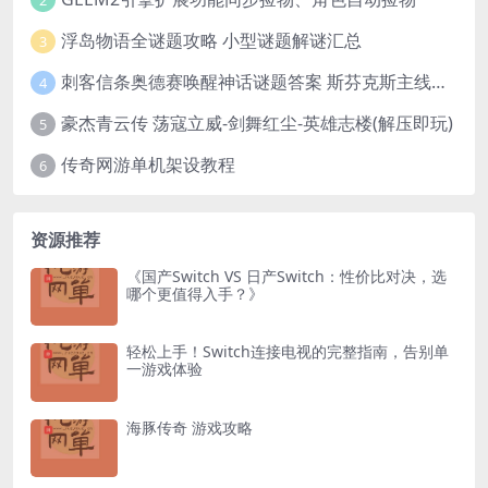
浮岛物语全谜题攻略 小型谜题解谜汇总
3
刺客信条奥德赛唤醒神话谜题答案 斯芬克斯主线攻略
4
豪杰青云传 荡寇立威-剑舞红尘-英雄志楼(解压即玩)
5
传奇网游单机架设教程
6
资源推荐
《国产Switch VS 日产Switch：性价比对决，选
哪个更值得入手？》
轻松上手！Switch连接电视的完整指南，告别单
一游戏体验
海豚传奇 游戏攻略