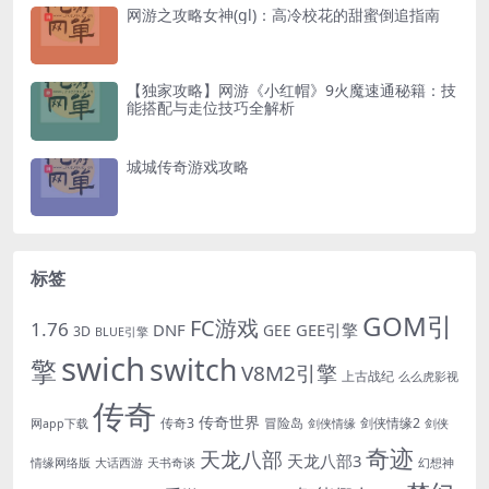
网游之攻略女神(gl)：高冷校花的甜蜜倒追指南
【独家攻略】网游《小红帽》9火魔速通秘籍：技
能搭配与走位技巧全解析
城城传奇游戏攻略
标签
GOM引
FC游戏
1.76
DNF
GEE引擎
GEE
3D
BLUE引擎
swich
switch
擎
V8M2引擎
上古战纪
么么虎影视
传奇
传奇世界
传奇3
冒险岛
剑侠情缘2
网app下载
剑侠情缘
剑侠
奇迹
天龙八部
天龙八部3
情缘网络版
大话西游
天书奇谈
幻想神