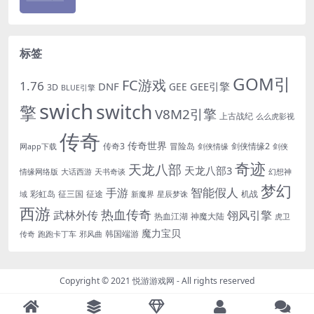
标签
GOM引
FC游戏
1.76
DNF
GEE引擎
GEE
3D
BLUE引擎
swich
switch
擎
V8M2引擎
上古战纪
么么虎影视
传奇
传奇世界
传奇3
冒险岛
剑侠情缘2
网app下载
剑侠情缘
剑侠
奇迹
天龙八部
天龙八部3
情缘网络版
大话西游
天书奇谈
幻想神
梦幻
手游
智能假人
彩虹岛
征三国
征途
机战
域
新魔界
星辰梦诛
西游
热血传奇
翎风引擎
武林外传
热血江湖
神魔大陆
虎卫
魔力宝贝
韩国端游
传奇
跑跑卡丁车
邪风曲
Copyright © 2021
悦游游戏网
- All rights reserved