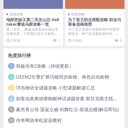
游戏攻略
游戏攻略
地狱把妹王第二关怎么过 Hell
为了吾王职业搭配攻略 职业与
taker摩迪乌斯攻略一览
装备选择推荐
第二关中， 摩迪乌斯将会在最后等
为了吾王游戏中有着各种不同类型
待着玩家，下面我们就为大家来讲
的职业，每个职业都各具特色，玩
解一下地...
家们想要通关就需要对...
3 年前
1
3 年前
0
热度排行榜
韩版传奇2攻略（持续更新）
1
GEEM2引擎扩展功能同步捡物、角色自动捡物
2
浮岛物语全谜题攻略 小型谜题解谜汇总
3
刺客信条奥德赛唤醒神话谜题答案 斯芬克斯主线攻略
4
豪杰青云传 荡寇立威-剑舞红尘-英雄志楼(解压即玩)
5
传奇网游单机架设教程
6