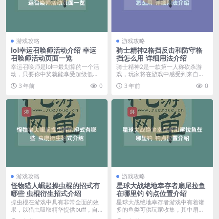
游戏攻略
游戏攻略
lol幸运召唤师活动介绍 幸运
骑士精神2格挡反击和防守格
召唤师活动页面一览
挡怎么用 详细用法介绍
幸运召唤师是lol中最划算的一个活
骑士精神2是一款第一人称砍杀游
动，只要你中奖就能享受超级低的
戏，玩家将在游戏中感受到来自中
折扣，里面的皮肤...
世纪的史诗级战斗，而...
3 年前
0
3 年前
0
游戏攻略
游戏攻略
怪物猎人崛起操虫棍的招式有
星球大战绝地幸存者扇尾拉鱼
哪些 虫棍衍生招式介绍
在哪里钓 钓点位置介绍
操虫棍在游戏中具有非常全面的效
星球大战绝地幸存者游戏中有着诸
果，以猎虫吸取精华提供buff，自
多的鱼类可供玩家收集，其中扇尾
身还有这非常优秀...
拉鱼很多玩家不知道捕...