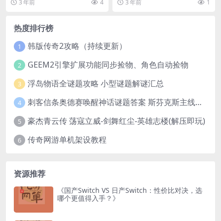
3 年前
4
3 年前
1
热度排行榜
韩版传奇2攻略（持续更新）
1
GEEM2引擎扩展功能同步捡物、角色自动捡物
2
浮岛物语全谜题攻略 小型谜题解谜汇总
3
刺客信条奥德赛唤醒神话谜题答案 斯芬克斯主线攻略
4
豪杰青云传 荡寇立威-剑舞红尘-英雄志楼(解压即玩)
5
传奇网游单机架设教程
6
资源推荐
《国产Switch VS 日产Switch：性价比对决，选
哪个更值得入手？》