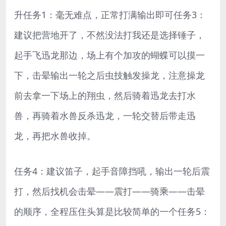
升任务1：毫无难点，正常打满输出即可任务3：
建议把营地开了，不然没法打我还是选择锤子，
起手飞迅龙那边，场上有个加攻的蝴蝶可以摸一
下，击晕输出一轮之后虫技触发操龙，注意操龙
前去拿一下场上的翔虫，然后骑着迅龙去打水
兽，再骑着水兽反杀迅龙，一轮交替后带走迅
龙，再把水兽收掉。
任务4：建议笛子，起手音障挡吼，输出一轮后震
打，然后找机会击晕——震打——骑乘——击晕
的顺序，全程压住头算是比较简单的一个任务5：