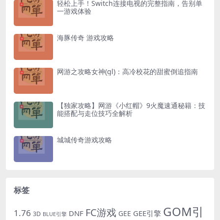
轻松上手！Switch连接电视的完整指南，告别单
一游戏体验
海豚传奇 游戏攻略
网游之攻略女神(gl)：高冷校花的甜蜜倒追指南
【独家攻略】网游《小红帽》9火魔速通秘籍：技
能搭配与走位技巧全解析
城城传奇游戏攻略
标签
GOM引
FC游戏
1.76
DNF
GEE引擎
GEE
3D
BLUE引擎