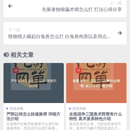
上一篇
先驱者独狼骗术师怎么打 打法心得分享
下一篇
怪物猎人崛起白兔兽怎么打 白兔兽肉质以及弱点一
览
相关文章
游戏攻略
游戏攻略
严阵以待怎么快速换弹 详细方
全面战争三国袁术阵营有什么
法介绍
特性 袁术派系特色介绍
在游戏中步枪手枪都是可以进行快
袁术是袁绍之弟，与庶出的袁绍不
速换弹的，而且还可以进行检查弹
同，袁术作为嫡子理因是袁氏大家