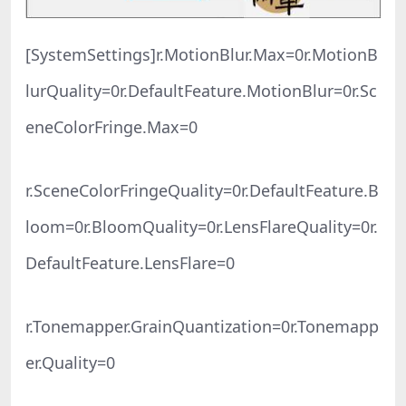
[SystemSettings]r.MotionBlur.Max=0r.MotionB
lurQuality=0r.DefaultFeature.MotionBlur=0r.Sc
eneColorFringe.Max=0
r.SceneColorFringeQuality=0r.DefaultFeature.B
loom=0r.BloomQuality=0r.LensFlareQuality=0r.
DefaultFeature.LensFlare=0
r.Tonemapper.GrainQuantization=0r.Tonemapp
er.Quality=0