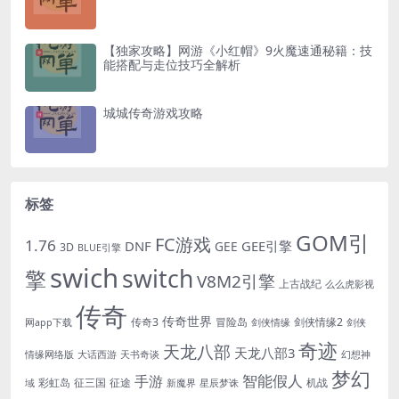
【独家攻略】网游《小红帽》9火魔速通秘籍：技
能搭配与走位技巧全解析
城城传奇游戏攻略
标签
GOM引
FC游戏
1.76
DNF
GEE引擎
GEE
3D
BLUE引擎
swich
switch
擎
V8M2引擎
上古战纪
么么虎影视
传奇
传奇世界
传奇3
冒险岛
剑侠情缘2
网app下载
剑侠情缘
剑侠
奇迹
天龙八部
天龙八部3
情缘网络版
大话西游
天书奇谈
幻想神
梦幻
手游
智能假人
彩虹岛
征三国
征途
机战
域
新魔界
星辰梦诛