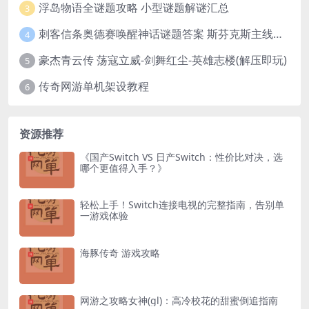
浮岛物语全谜题攻略 小型谜题解谜汇总
3
刺客信条奥德赛唤醒神话谜题答案 斯芬克斯主线攻略
4
豪杰青云传 荡寇立威-剑舞红尘-英雄志楼(解压即玩)
5
传奇网游单机架设教程
6
资源推荐
《国产Switch VS 日产Switch：性价比对决，选
哪个更值得入手？》
轻松上手！Switch连接电视的完整指南，告别单
一游戏体验
海豚传奇 游戏攻略
网游之攻略女神(gl)：高冷校花的甜蜜倒追指南