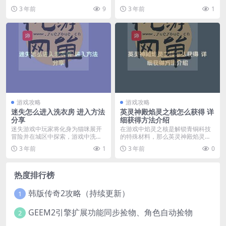
药情况，那么严阵以待...
族的代表，不过傲慢的...
3 年前
9
3 年前
1
游戏攻略
游戏攻略
迷失怎么进入洗衣房 进入方法
英灵神殿焰灵之核怎么获得 详
分享
细获得方法介绍
迷失游戏中玩家将化身为猫咪展开
在游戏中焰灵之核是解锁青铜科技
冒险并在城区中探索，游戏中洗衣
的特殊材料，那么英灵神殿焰灵之
房是猫咪可使用洗洁精...
核怎么获得呢？还不知...
3 年前
1
3 年前
0
热度排行榜
韩版传奇2攻略（持续更新）
1
GEEM2引擎扩展功能同步捡物、角色自动捡物
2