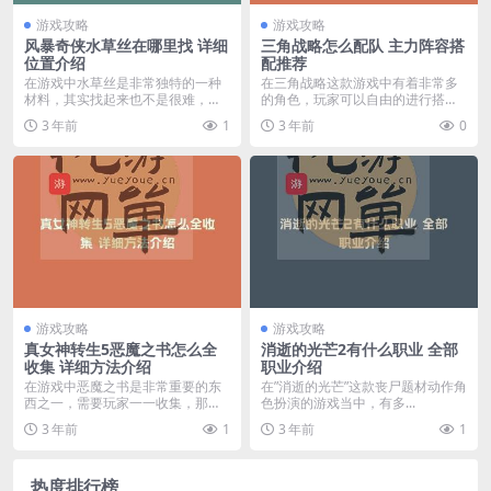
游戏攻略
游戏攻略
风暴奇侠水草丝在哪里找 详细
三角战略怎么配队 主力阵容搭
位置介绍
配推荐
在游戏中水草丝是非常独特的一种
在三角战略这款游戏中有着非常多
材料，其实找起来也不是很难，那
的角色，玩家可以自由的进行搭
么风暴奇侠水草丝在哪...
配，如果搭配得当，在关...
3 年前
1
3 年前
0
游戏攻略
游戏攻略
真女神转生5恶魔之书怎么全
消逝的光芒2有什么职业 全部
收集 详细方法介绍
职业介绍
在游戏中恶魔之书是非常重要的东
在”消逝的光芒”这款丧尸题材动作角
西之一，需要玩家一一收集，那么
色扮演的游戏当中，有多...
真女神转生5恶魔之书...
3 年前
1
3 年前
1
热度排行榜