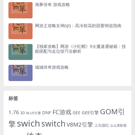
海豚传奇 游戏攻略
网游之攻略女神(gl)：高冷校花的甜蜜倒追指南
【独家攻略】网游《小红帽》9火魔速通秘籍：技
能搭配与走位技巧全解析
城城传奇游戏攻略
标签
GOM引
FC游戏
1.76
DNF
GEE引擎
GEE
3D
BLUE引擎
swich
switch
擎
V8M2引擎
上古战纪
么么虎影视