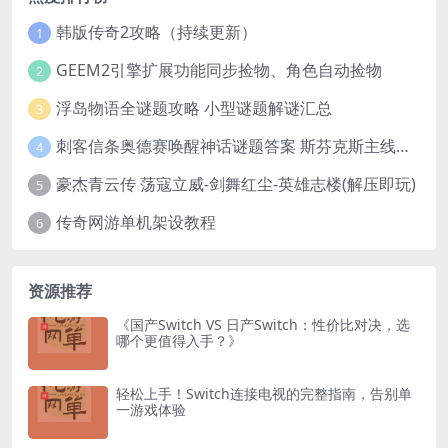
韩版传奇2攻略（持续更新）
1
GEEM2引擎扩展功能同步捡物、角色自动捡物
2
浮岛物语全谜题攻略 小型谜题解谜汇总
3
刺客信条奥德赛唤醒神话谜题答案 斯芬克斯主线攻略
4
豪杰青云传 荡寇立威-剑舞红尘-英雄志楼(解压即玩)
5
传奇网游单机架设教程
6
资源推荐
《国产Switch VS 日产Switch：性价比对决，选
哪个更值得入手？》
轻松上手！Switch连接电视的完整指南，告别单
一游戏体验