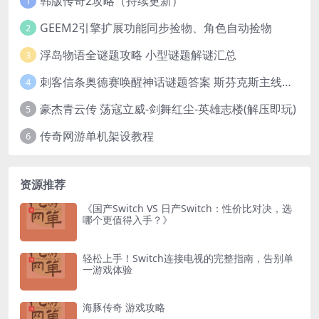
韩版传奇2攻略（持续更新）
1
GEEM2引擎扩展功能同步捡物、角色自动捡物
2
浮岛物语全谜题攻略 小型谜题解谜汇总
3
刺客信条奥德赛唤醒神话谜题答案 斯芬克斯主线攻略
4
豪杰青云传 荡寇立威-剑舞红尘-英雄志楼(解压即玩)
5
传奇网游单机架设教程
6
资源推荐
《国产Switch VS 日产Switch：性价比对决，选
哪个更值得入手？》
轻松上手！Switch连接电视的完整指南，告别单
一游戏体验
海豚传奇 游戏攻略