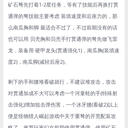
矿石弩先打着1-2星任务，等有了技能后再换打贯
通弹的弩技能主要考虑 装填速度和后座力的，那
么南瓜胸和脚 最适合不过了，不过前期没有的话
也可以用 贝壳胸和贝壳手打贯通弹的弩先做飞雷
龙，装备用 硬甲龙头(贯通强化1)，南瓜胸(装填速
度2)，南瓜脚(减轻后座2)。
剩下的手和腰堆看破就行，不建议堆攻击，攻击
对贯通加成不大可以考虑一个河童蛙的手(特殊射
击强化)增加狙击弹伤害，一个冰牙腰(看破2)以上
便是怪物猎人崛起游戏中关于重弩的开荒配装攻
略了，推荐玩家们在前期使用贯通弹，使用矿石