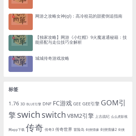
网游之攻略女神(gl)：高冷校花的甜蜜倒追指南
【独家攻略】网游《小红帽》9火魔速通秘籍：技
能搭配与走位技巧全解析
城城传奇游戏攻略
标签
GOM引
FC游戏
1.76
DNF
GEE引擎
GEE
3D
BLUE引擎
swich
switch
擎
V8M2引擎
上古战纪
么么虎影视
传奇
传奇世界
传奇3
冒险岛
剑侠情缘2
网app下载
剑侠情缘
剑侠