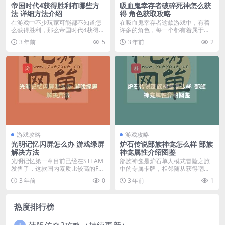
帝国时代4获得胜利有哪些方
吸血鬼幸存者破碎死神怎么获
法 详细方法介绍
得 角色获取攻略
在游戏中不少玩家可能都不知道怎
在吸血鬼幸存者这款游戏中，有着
么获得胜利，那么帝国时代4获得胜
许多的角色，每一个都有着属于自
利有哪些方法呢？还...
己的获取方式，其中破...
3 年前
5
3 年前
2
游戏攻略
游戏攻略
光明记忆闪屏怎么办 游戏绿屏
炉石传说部族神龛怎么样 部族
解决方法
神龛属性介绍图鉴
光明记忆第一章目前已经在STEAM
部族神龛是炉石单人模式冒险之旅
发售了，这款国内素质比较高的FPS
中的专属卡牌，相邻随从获得嘲
让玩家可圈可...
讽。下面小编为大家介绍...
3 年前
0
3 年前
1
热度排行榜