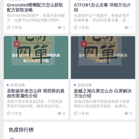
Grounded螳螂配方怎么获取
GTFOB1怎么去毒 详细方法介
配方获取攻略
绍
在Grounded游戏中，有着许多的配
在游戏中这个地图中，有很多地方
方，玩家可以利用这些配方制作各
的都有毒，所以经常要去毒，那么
种道具，其中...
GTFOB1怎么去毒...
3 年前
5
3 年前
1
游戏攻略
游戏攻略
圣歌破坏者怎么样 塔西斯的真
盗贼之海白屏怎么办 白屏解决
相伤害属性介绍
方法介绍
圣歌中有非常多的武器，不同武器
游戏出现白屏可能是游戏显卡或者
带有不同的特效，破坏者击中技能
网络出现问题而导致的，如果玩家
状态下的敌人可以触发...
们遇到此类问题可以怎...
3 年前
0
3 年前
0
热度排行榜