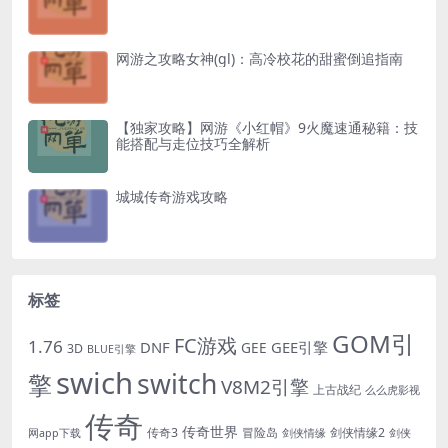
网游之攻略女神(gl)：高冷校花的甜蜜倒追指南
【独家攻略】网游《小红帽》9火魔速通秘籍：技
能搭配与走位技巧全解析
城城传奇游戏攻略
标签
GOM引
FC游戏
1.76
DNF
GEE引擎
GEE
3D
BLUE引擎
swich
switch
擎
V8M2引擎
上古战纪
么么虎影视
传奇
传奇世界
传奇3
冒险岛
剑侠情缘2
网app下载
剑侠情缘
剑侠