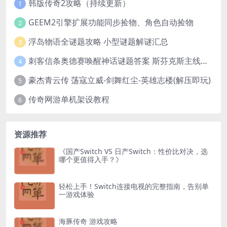
韩版传奇2攻略（持续更新）
1
GEEM2引擎扩展功能同步捡物、角色自动捡物
2
浮岛物语全谜题攻略 小型谜题解谜汇总
3
刺客信条奥德赛唤醒神话谜题答案 斯芬克斯主线攻略
4
豪杰青云传 荡寇立威-剑舞红尘-英雄志楼(解压即玩)
5
传奇网游单机架设教程
6
资源推荐
《国产Switch VS 日产Switch：性价比对决，选
哪个更值得入手？》
轻松上手！Switch连接电视的完整指南，告别单
一游戏体验
海豚传奇 游戏攻略