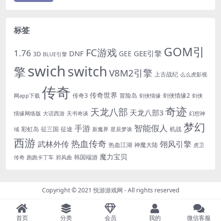
标签
GOM引
FC游戏
1.76
DNF
GEE引擎
GEE
3D
BLUE引擎
swich
switch
擎
V8M2引擎
上古战纪
么么虎影视
传奇
传奇世界
传奇3
冒险岛
剑侠情缘2
网app下载
剑侠情缘
剑侠
奇迹
天龙八部
天龙八部3
情缘网络版
大话西游
天书奇谈
幻想神
梦幻
手游
智能假人
彩虹岛
征三国
征途
机战
域
新魔界
星辰梦诛
西游
热血传奇
翎风引擎
武林外传
热血江湖
神魔大陆
虎卫
魔力宝贝
韩国端游
传奇
跑跑卡丁车
邪风曲
Copyright © 2021
悦游游戏网
- All rights reserved
首页
分类
会员
我的
微信客服