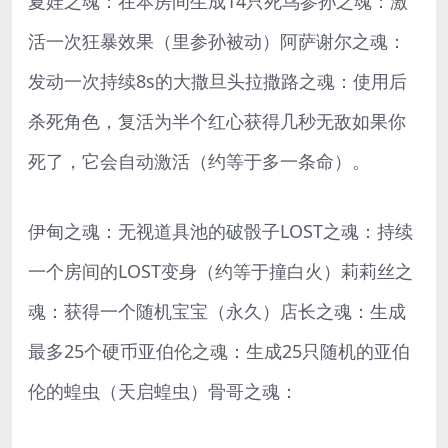
夏娃之魂：在本房间生成14只死鸟参孙之魂：激
活一次狂暴效果（里参孙被动）阿萨谢尔之魂：
发动一次持续8s的大撒旦头拉撒路之魂：使用后
杀死角色，复活为半个红心获得几秒无敌如果你
死了，它会自动激活（约等于多一条命）。
伊甸之魂：无视道具池的破骰子LOST之魂：持续
一个房间的LOST变身（约等于撞白火）莉莉丝之
魂：获得一个随机宝宝（永久）店长之魂：生成
最多25个硬币亚伯伦之魂：生成25只随机的亚伯
伦的蝗虫（天启蝗虫）骨哥之魂：