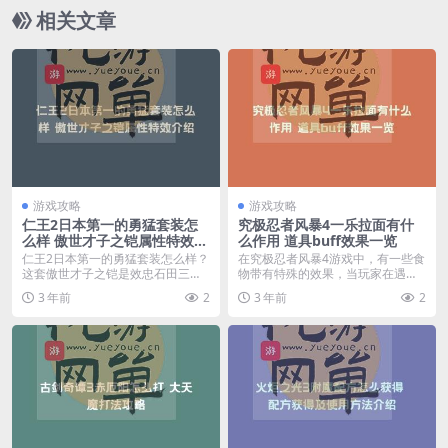
相关文章
游戏攻略
游戏攻略
仁王2日本第一的勇猛套装怎
究极忍者风暴4一乐拉面有什
么样 傲世才子之铠属性特效介
么作用 道具buff效果一览
绍
仁王2日本第一的勇猛套装怎么样？
在究极忍者风暴4游戏中，有一些食
这套傲世才子之铠是效忠石田三成
物带有特殊的效果，当玩家在遇到
的军师岛左近持有的...
一些难以完成的任务...
3 年前
2
3 年前
2