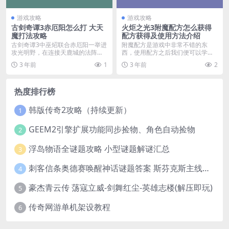
游戏攻略
游戏攻略
古剑奇谭3赤厄阳怎么打 大天
火炬之光3附魔配方怎么获得
魔打法攻略
配方获得及使用方法介绍
古剑奇谭3中巫炤联合赤厄阳一举进
附魔配方是游戏中非常不错的东
攻光明野，在连接天鹿城的法阵
西，使用配方之后我们便可以学会
前，玩家需要与大天魔...
配方来进行相关的合成，...
3 年前
1
3 年前
2
热度排行榜
韩版传奇2攻略（持续更新）
1
GEEM2引擎扩展功能同步捡物、角色自动捡物
2
浮岛物语全谜题攻略 小型谜题解谜汇总
3
刺客信条奥德赛唤醒神话谜题答案 斯芬克斯主线攻略
4
豪杰青云传 荡寇立威-剑舞红尘-英雄志楼(解压即玩)
5
传奇网游单机架设教程
6