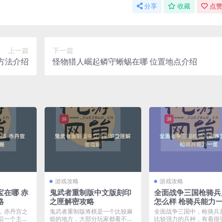
分享
收藏
点赞
上一篇
下一篇
方法介绍
怪物猎人崛起鳞守蜥蜴在哪 位置地点介绍
游戏攻略
游戏攻略
宝在哪 赤
鬼武者重制版中文版刻印
全面战争三国枪骑兵
略
之匣解密攻略
怎么样 枪骑兵能力
，赤丹宫之
鬼武者重制版将棋是一个比较麻
全面战争三国中，枪骑兵
后一个主线
烦的地方，大部分玩家都看不懂
比较强力的兵种，有着很