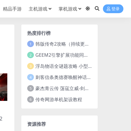
精品手游
主机游戏
掌机游戏
登录
热度排行榜
韩版传奇2攻略（持续更新）
1
GEEM2引擎扩展功能同步捡物、角色自动捡物
2
浮岛物语全谜题攻略 小型谜题解谜汇总
3
刺客信条奥德赛唤醒神话谜题答案 斯芬克斯主线攻略
4
豪杰青云传 荡寇立威-剑舞红尘-英雄志楼(解压即玩)
5
传奇网游单机架设教程
6
2
资源推荐