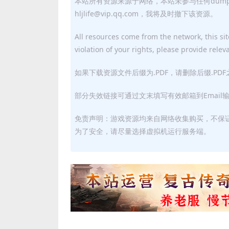
本站所有资源来源于网络，本站未参与任何dum
hljlife@vip.qq.com，我将及时撤下该资源。
All resources come from the network, this site
violation of your rights, please provide relev
如果下载资源文件后缀为.PDF，请删除后缀.PD
部分失效链接可通过文末填写有效邮箱到Email
免责声明：游戏资源均来自网络收集购买，不保
为了安全，请尽量选择虚拟机运行服务端。