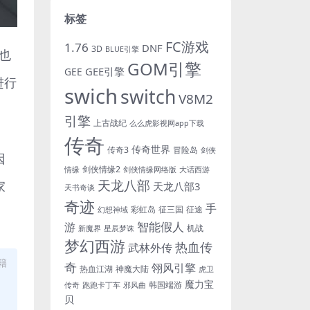
标签
FC游戏
1.76
DNF
3D
BLUE引擎
也
GOM引擎
GEE引擎
GEE
进行
swich
switch
V8M2
引擎
上古战纪
么么虎影视网app下载
传奇
传奇世界
传奇3
冒险岛
剑侠
因
剑侠情缘2
情缘
剑侠情缘网络版
大话西游
天龙八部
家
天龙八部3
天书奇谈
奇迹
手
彩虹岛
征三国
征途
幻想神域
游
智能假人
机战
新魔界
星辰梦诛
梦幻西游
热血传
武林外传
籍
奇
翎风引擎
热血江湖
神魔大陆
虎卫
魔力宝
韩国端游
传奇
跑跑卡丁车
邪风曲
贝