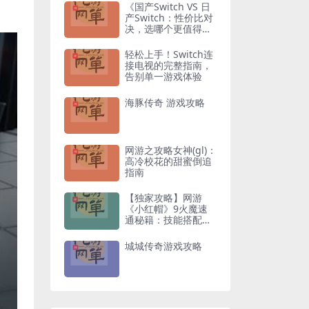
《国产Switch VS 日
产Switch：性价比对
决，选哪个更值得入
手？》
轻松上手！Switch连
接电视的完整指南，
告别单一游戏体验
海豚传奇 游戏攻略
网游之攻略女神(gl)：
高冷校花的甜蜜倒追
指南
【独家攻略】网游
《小红帽》9火魔速
通秘籍：技能搭配与
走位技巧全解析
城城传奇游戏攻略