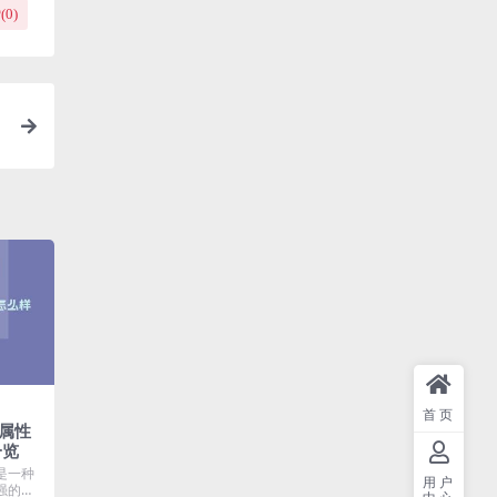
(
0
)
首页
属性
一览
是一种
用户
强的机