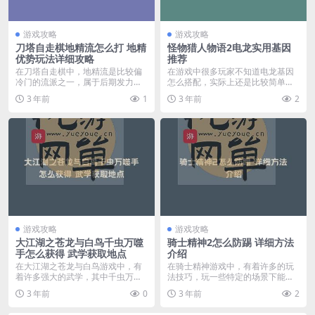
游戏攻略
游戏攻略
刀塔自走棋地精流怎么打 地精
怪物猎人物语2电龙实用基因
优势玩法详细攻略
推荐
在刀塔自走棋中，地精流是比较偏
在游戏中很多玩家不知道电龙基因
冷门的流派之一，属于后期发力但
怎么搭配，实际上还是比较简单
前期贫瘠的先弱后强型...
的，下面小编就带来怪物...
3 年前
1
3 年前
2
游戏攻略
游戏攻略
大江湖之苍龙与白鸟千虫万噬
骑士精神2怎么防踢 详细方法
手怎么获得 武学获取地点
介绍
在大江湖之苍龙与白鸟游戏中，有
在骑士精神游戏中，有着许多的玩
着许多强大的武学，其中千虫万噬
法技巧，玩一些特定的场景下能够
手是一个非常邪恶的技...
发挥奇效，有很多小伙...
3 年前
0
3 年前
2