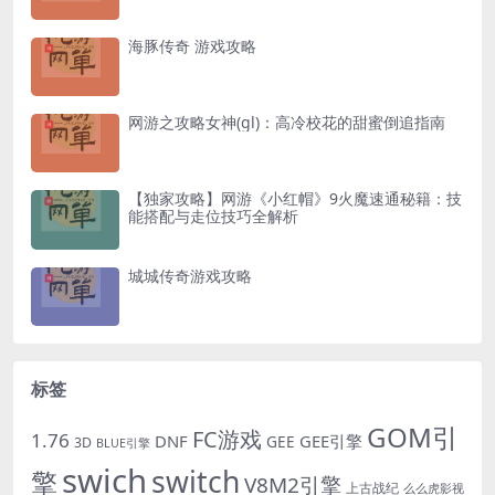
海豚传奇 游戏攻略
网游之攻略女神(gl)：高冷校花的甜蜜倒追指南
【独家攻略】网游《小红帽》9火魔速通秘籍：技
能搭配与走位技巧全解析
城城传奇游戏攻略
标签
GOM引
FC游戏
1.76
DNF
GEE引擎
GEE
3D
BLUE引擎
swich
switch
擎
V8M2引擎
上古战纪
么么虎影视