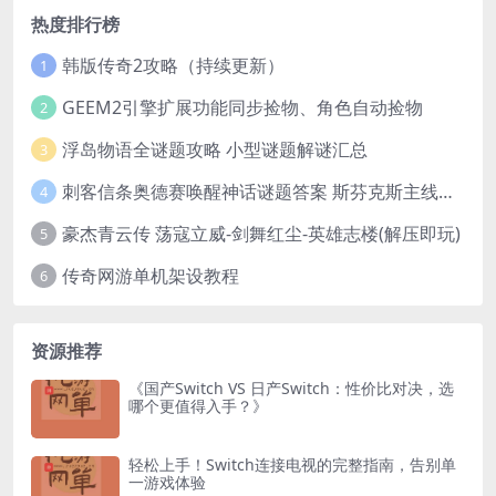
热度排行榜
韩版传奇2攻略（持续更新）
1
GEEM2引擎扩展功能同步捡物、角色自动捡物
2
浮岛物语全谜题攻略 小型谜题解谜汇总
3
刺客信条奥德赛唤醒神话谜题答案 斯芬克斯主线攻略
4
豪杰青云传 荡寇立威-剑舞红尘-英雄志楼(解压即玩)
5
传奇网游单机架设教程
6
资源推荐
《国产Switch VS 日产Switch：性价比对决，选
哪个更值得入手？》
轻松上手！Switch连接电视的完整指南，告别单
一游戏体验