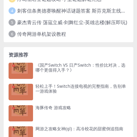
刺客信条奥德赛唤醒神话谜题答案 斯芬克斯主线攻略
4
豪杰青云传 荡寇立威-剑舞红尘-英雄志楼(解压即玩)
5
传奇网游单机架设教程
6
资源推荐
《国产Switch VS 日产Switch：性价比对决，选
哪个更值得入手？》
轻松上手！Switch连接电视的完整指南，告别单
一游戏体验
海豚传奇 游戏攻略
网游之攻略女神(gl)：高冷校花的甜蜜倒追指南