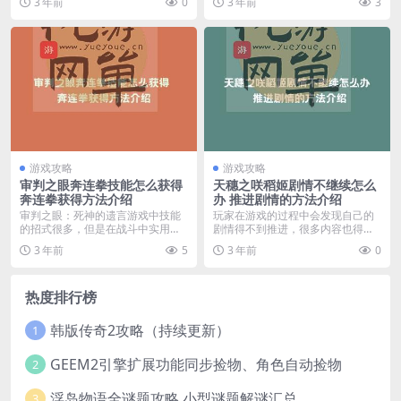
3 年前
0
3 年前
3
游戏攻略
游戏攻略
审判之眼奔连拳技能怎么获得
天穗之咲稻姬剧情不继续怎么
奔连拳获得方法介绍
办 推进剧情的方法介绍
审判之眼：死神的遗言游戏中技能
玩家在游戏的过程中会发现自己的
的招式很多，但是在战斗中实用性
剧情得不到推进，很多内容也得不
高的就那么几个，奔连...
到解决，这是为什么呢...
3 年前
5
3 年前
0
热度排行榜
韩版传奇2攻略（持续更新）
1
GEEM2引擎扩展功能同步捡物、角色自动捡物
2
浮岛物语全谜题攻略 小型谜题解谜汇总
3