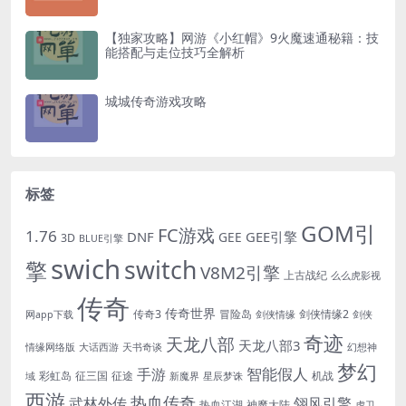
【独家攻略】网游《小红帽》9火魔速通秘籍：技
能搭配与走位技巧全解析
城城传奇游戏攻略
标签
GOM引
FC游戏
1.76
DNF
GEE引擎
GEE
3D
BLUE引擎
swich
switch
擎
V8M2引擎
上古战纪
么么虎影视
传奇
传奇世界
传奇3
冒险岛
剑侠情缘2
网app下载
剑侠情缘
剑侠
奇迹
天龙八部
天龙八部3
情缘网络版
大话西游
天书奇谈
幻想神
梦幻
手游
智能假人
彩虹岛
征三国
征途
机战
域
新魔界
星辰梦诛
西游
热血传奇
翎风引擎
武林外传
热血江湖
神魔大陆
虎卫