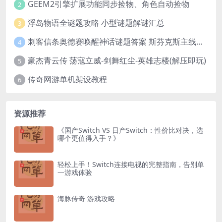
GEEM2引擎扩展功能同步捡物、角色自动捡物
2
浮岛物语全谜题攻略 小型谜题解谜汇总
3
刺客信条奥德赛唤醒神话谜题答案 斯芬克斯主线攻略
4
豪杰青云传 荡寇立威-剑舞红尘-英雄志楼(解压即玩)
5
传奇网游单机架设教程
6
资源推荐
《国产Switch VS 日产Switch：性价比对决，选
哪个更值得入手？》
轻松上手！Switch连接电视的完整指南，告别单
一游戏体验
海豚传奇 游戏攻略