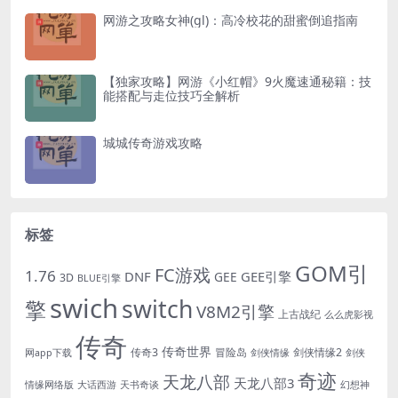
网游之攻略女神(gl)：高冷校花的甜蜜倒追指南
【独家攻略】网游《小红帽》9火魔速通秘籍：技
能搭配与走位技巧全解析
城城传奇游戏攻略
标签
GOM引
FC游戏
1.76
DNF
GEE引擎
GEE
3D
BLUE引擎
swich
switch
擎
V8M2引擎
上古战纪
么么虎影视
传奇
传奇世界
传奇3
冒险岛
剑侠情缘2
网app下载
剑侠情缘
剑侠
奇迹
天龙八部
天龙八部3
情缘网络版
大话西游
天书奇谈
幻想神