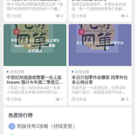
享
骑马与砍杀2香料贩卖商怎么样？游
在师父这款游戏中，有着许多的成
戏中的香料商可是很好的一个赚钱
就，每一个成就都有着自己的解锁
用的NPC下面给大...
方式，其中不断学习的...
3 年前
0
3 年前
2
游戏攻略
游戏攻略
中世纪对战游戏雷霆一击上架
冬日计划零件在哪里 找零件任
Steam 预计今年第二季度正式
务心得分享
发售
《雷霆一击》(Mordhau)是一款多
找零件是一个比较任务，任务会给
人对战以及合作模式的中世纪冷兵
玩家们提示，根据提示就可以发到
器战斗游戏，...
零件，下面我们就为大...
3 年前
1
3 年前
0
热度排行榜
韩版传奇2攻略（持续更新）
1