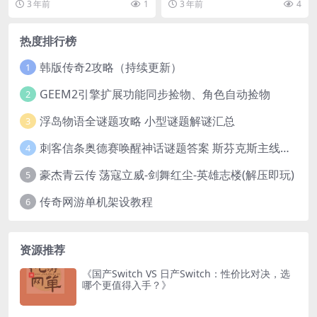
3 年前
1
3 年前
4
热度排行榜
韩版传奇2攻略（持续更新）
1
GEEM2引擎扩展功能同步捡物、角色自动捡物
2
浮岛物语全谜题攻略 小型谜题解谜汇总
3
刺客信条奥德赛唤醒神话谜题答案 斯芬克斯主线攻略
4
豪杰青云传 荡寇立威-剑舞红尘-英雄志楼(解压即玩)
5
传奇网游单机架设教程
6
资源推荐
《国产Switch VS 日产Switch：性价比对决，选
哪个更值得入手？》