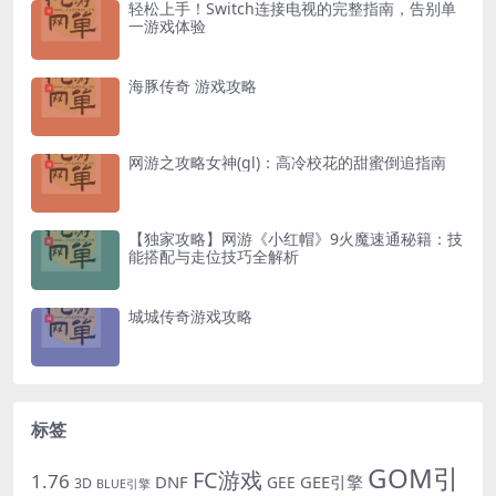
轻松上手！Switch连接电视的完整指南，告别单
一游戏体验
海豚传奇 游戏攻略
网游之攻略女神(gl)：高冷校花的甜蜜倒追指南
【独家攻略】网游《小红帽》9火魔速通秘籍：技
能搭配与走位技巧全解析
城城传奇游戏攻略
标签
GOM引
FC游戏
1.76
DNF
GEE引擎
GEE
3D
BLUE引擎