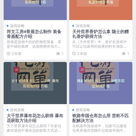
游戏攻略
游戏攻略
符文工房4骨盾怎么制作 装备
天外世界香炉怎么拿 隐士的赠
骨盾配方介绍
礼香炉获得方法
骨盾是游戏中的的防御型装备，算
在《天外世界》中，香炉在游戏中
是中级的盾牌，该盾牌拥有强大的
可以让玩家用药效果的时长增加，
防御效果，装备之后可...
算是非常不错的装备，...
3 年前
1
3 年前
1
游戏攻略
游戏攻略
大千世界瀑布花怎么获得 瀑布
铁路帝国仓库怎么用 货柜不匹
花获取方法介绍
配解决方法
大千世界瀑布花怎么获得？许多玩
在铁路帝国游戏中，玩家可以建造
家对游戏中瀑布花的获取方式还不
仓库来储存货物不过铁路帝国中的
清楚，下面就给大家介...
仓库建筑使用起来可是...